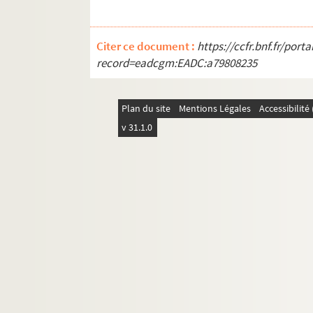
Citer ce document :
https://ccfr.bnf.fr/por
record=eadcgm:EADC:a79808235
Plan du site
Mentions Légales
Accessibilit
v 31.1.0