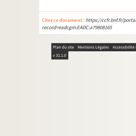
SD ICA83. Sceaux - Maison d'André L
SD ICA84. Maubeuge - groupe d'imeu
Citer ce document :
https://ccfr.bnf.fr/por
SD ICA85. Sceaux - Maison d'Albert 
record=eadcgm:EADC:a79808165
SD ICA86. Cité "Paul Langevin"
SD ICA87. Le Canal
Plan du site
Mentions Légales
Accessibilit
SD ICA88. Le Boulevard Jules Guesd
v 31.1.0
SD ICA89. Place de la Résistance et 
SD ICA90. Justice de Paix, rue Gabrie
SD ICA91. Le Square De Geyter
SD ICA92. La Légion d'Honneur
SD ICA93. Hôtel de Ville, place Vict
SD ICA94. Eglise Neuve Saint-Denis 
SD ICA95. L'Eglise Neuve
SD ICA96. Rue de la République
SD ICA3. La Place au Gueldres