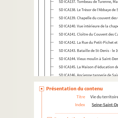
SD ICA137. Tombeau de Turenne, Mar
SD ICA138. Le Trésor de l'Abbaye de St
SD ICA139. Chapelle du couvent des C
SD ICA140. Vue intérieure de la chap
SD ICA141. Cloître du Couvent des Car
SD ICA142. La Rue du Petit-Pichet et l
SD ICA143. Bataille de St-Denis - le
SD ICA144. Vieux moulin à Saint-Denis
SD ICA145. La Maison d'éducation de
SD ICA146. Ancienne tannerie de Sai
SD ICA147. L'ancien pont suspendu de
Présentation du contenu
SD ICA148. Porte d'entrée de l'ancie
Titre
Vie du territoir
SD ICA149. Un ancien moulin à eau. X
Index
Seine-Saint-D
SD ICA150. Une des anciennes portes 
SD ICA151. Un bras du canal gelé (ve