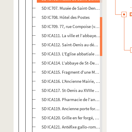
SD IC707. Musée de Saint-Denis : tombeau de Franç
SD IC708. Hôtel des Postes
SD IC709. 77, rue Compoise (villa Guérin) à Saint-
SD ICA111. La ville et l'abbaye de Saint-Denis au X
SD ICA112. Saint-Denis au début du XIXe siècle (
SD ICA113. L'Eglise abbatiale de St-Denis en 1844,
SD ICA114. L'abbaye de St-Denis au XVIIIe siècle /
SD ICA115. Fragment d'une Montjoie. Les Montjoies, 
SD ICA116. L'Ancienne Mairie, démolie en 1882 et s
SD ICA117. St-Denis au XVIIIe siècle. Rue de Paris
SD ICA118. Pharmacie de l'ancien Hôtel-Dieu - Cab
SD ICA119. Ancienne porte fortifiée de l'Abbaye de
SD ICA120. Grille en fer forgé, datée de 1730, pro
SD ICA121. Antéfixe gallo-romain, trouvée sous un