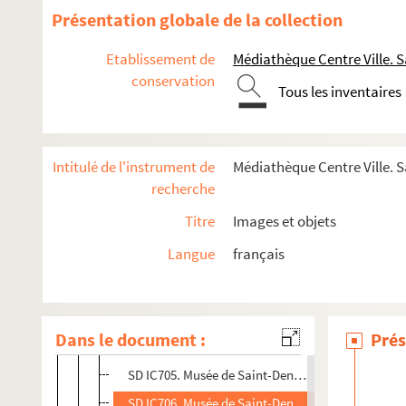
Herbier
Présentation globale de la collection
Établissements de santé
Etablissement de
Médiathèque Centre Ville. S
Fêtes, cérémonies et événements
conservation
Ecoles et événements de la vie scolaire
Tous les inventaires
Mouvements sociaux
Evénements sportifs et culturels
Intitulé de l'instrument de
Médiathèque Centre Ville. S
Inondations 1910
recherche
Bibliothèques et événements autour du livre à Sain
Titre
Images et objets
Monuments et rues de Saint-Denis
Langue
français
SD IC701. La place aux Gueldres. Chapelle des Car
SD IC702. La place aux Gueldres
SD IC703. La place aux Gueldres
Dans le document :
Prés
SD IC704. Musée de Saint-Denis (Salle des Collecti
SD IC705. Musée de Saint-Denis, Chapelle de l'anc
SD IC706. Musée de Saint-Denis (Salle de Sculture