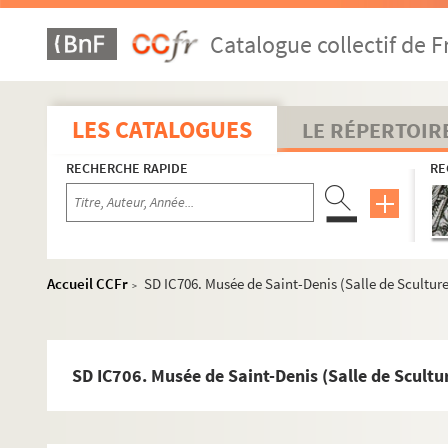
Catalogue collectif de F
LES CATALOGUES
LE RÉPERTOIR
RECHERCHE RAPIDE
RE
Histoire politique et sociale
Vie du territoire
Accueil CCFr
SD IC706. Musée de Saint-Denis (Salle de Sculture
>
Saint-Denis et sa région
Ville de Saint-Denis
Rénovations et aménagements urbains
SD IC706. Musée de Saint-Denis (Salle de Scultur
Médailles
Basilique de Saint-Denis