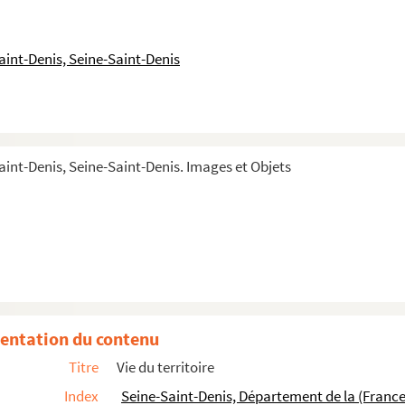
aint-Denis, Seine-Saint-Denis
aint-Denis, Seine-Saint-Denis. Images et Objets
t-Denis (1935-2000)
mélites (Justice de paix)
entation du contenu
ons) - ancien hôpital rue de la boulangerie
Titre
Vie du territoire
ien Hopital rue de la Boulangerie
Index
Seine-Saint-Denis, Département de la (France
s et Peintures), ancien Hopital rue de la Boulangerie