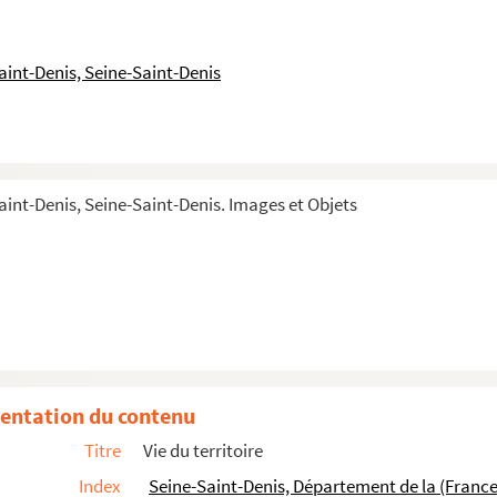
Municipal
aint-Denis, Seine-Saint-Denis
Municipal
Municipal
aint-Denis, Seine-Saint-Denis. Images et Objets
 Rosières
 Rosières
 Rosières
 Rosières
entation du contenu
 Rosières
Titre
Vie du territoire
 Rosières
Index
Seine-Saint-Denis, Département de la (France
 Rosières