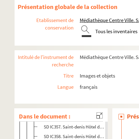
SD IC387. Noces d'Or. Epoux Rabarde Brémont
Présentation globale de la collection
SD IC391. Noël des Enfants nécessiteux. Théâtre 
Etablissement de
Médiathèque Centre Ville. S
SD IC392. Noël des Enfants nécessiteux. Théâtre 
conservation
SD IC393. Noël des Enfants nécessiteux. Théâtre 
Tous les inventaires
SD IC411. Cérémonie de l'armistice
SD IC412. Cérémonie de l'armistice
Intitulé de l'instrument de
Médiathèque Centre Ville. S
SD IC413. Cérémonie de l'armistice
recherche
SD IC351. Hôtel de Ville - Mariage des Rosières
Titre
Images et objets
SD IC352. Saint-denis Hôtel de Ville - Mariage des
Langue
français
SD IC353. Saint-denis Hôtel de Ville - Mariage des
SD IC354. Saint-denis Hôtel de Ville - Mariage des
SD IC355. Saint-denis Hôtel de Ville - Mariage des
Dans le document :
Prés
SD IC356. Saint-denis Hôtel de Ville - Mariage des
SD IC357. Saint-denis Hôtel de Ville - Mariage des
SD IC358. Saint-denis Hôtel de Ville - Mariage des