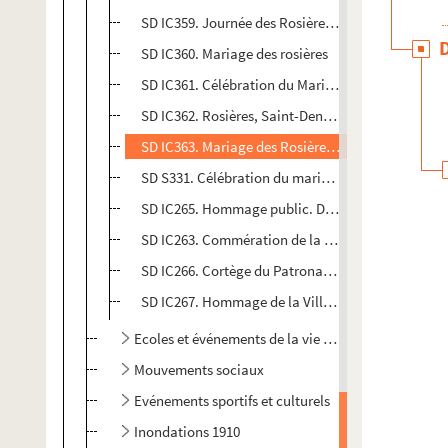
SD IC359. Journée des Rosières / Tablée (de droite
SD IC360. Mariage des rosières
SD IC361. Célébration du Mariage des Rosières : L
SD IC362. Rosières, Saint-Denis. Vue de groupe des
SD IC363. Mariage des Rosières dans la salle des 
SD S331. Célébration du mariage des Rosières et 
SD IC265. Hommage public. Dénomination de la r
SD IC263. Commération de la Libération
SD IC266. Cortège du Patronage Laïque Municipal
SD IC267. Hommage de la Ville de St Denis aux mor
Ecoles et événements de la vie scolaire
Mouvements sociaux
Evénements sportifs et culturels
Inondations 1910