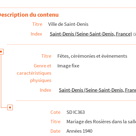
 à gauche) avec M. et Mme Gillot, ?, Mme Grenier et M. Ferna...
Description du contenu
Titre
Ville de Saint-Denis
e maire M. Gillot passe la bague au doigt de la mariée
Index
Saint-Denis (Seine-Saint-Denis, France)
 mariés devant l'Hôtel de Ville
mariages
des Noces d'Or des époux Maison-Michelin : Programme des célé...
Titre
Fêtes, cérémonies et événements
ue Charles Michels
Genre et
Image fixe
caractéristiques
physiques
 devant la Basilique lors des commémorations de la Libération
Index
Saint-Denis (Seine-Saint-Denis, Fran
ts & aux victimes de la barbarie nazie
Cote
SD IC363
Titre
Mariage des Rosières dans la sal
Date
Années 1940