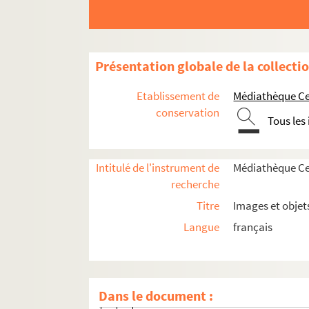
Histoire politique et sociale
Présentation globale de la collecti
Vie du territoire
Etablissement de
Médiathèque Cen
Saint-Denis et sa région
conservation
Tous les
Ville de Saint-Denis
Rénovations et aménagements urbai
Intitulé de l'instrument de
Médiathèque Cen
Médailles
recherche
Basilique de Saint-Denis
Titre
Images et objet
Herbier
Langue
français
Établissements de santé
Fêtes, cérémonies et événements
SD IC371. Kermesse à la Légion d'Hon
Dans le document :
SD IC372. Kermesse à la Légion d'Hon