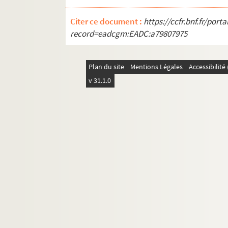
SD IC262. Inauguration Ecoles semi-
SD ICA41. Colonies scolaires à Vire. A
Citer ce document :
https://ccfr.bnf.fr/por
record=eadcgm:EADC:a79807975
SD ICA42. Colonies scolaires à Vire. 
SD ICA43. Colonies scolaires à Vire. 
Plan du site
Mentions Légales
Accessibilit
SD ICA44. Colonies scolaires à Vire. 
v 31.1.0
SD ICA45. Colonies scolaires à Vire.
SD ICA46. Colonies scolaires à Vire.
SD ICA47. Colonies scolaires à Vire. A
SD ICA48. Colonies scolaires à Vire.
Mouvements sociaux
Evénements sportifs et culturels
Inondations 1910
Bibliothèques et événements autour d
Monuments et rues de Saint-Denis