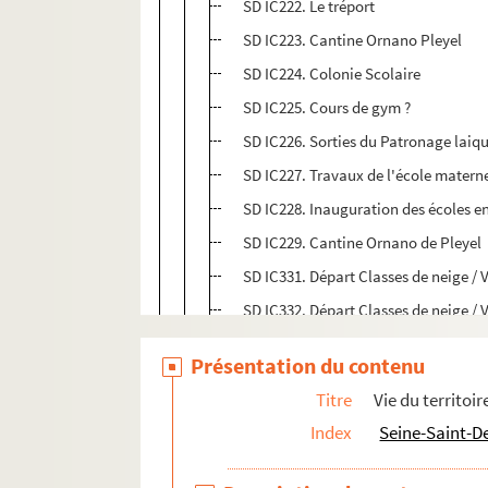
SD IC222. Le tréport
SD IC223. Cantine Ornano Pleyel
SD IC224. Colonie Scolaire
SD IC225. Cours de gym ?
SD IC226. Sorties du Patronage laiq
SD IC227. Travaux de l'école materne
SD IC228. Inauguration des écoles en
SD IC229. Cantine Ornano de Pleyel
SD IC331. Départ Classes de neige / Vi
SD IC332. Départ Classes de neige / Vi
SD IC333. Départ Classes de neige
Présentation du contenu
SD IC341. Œuvres des colonies de vac
Titre
Vie du territoir
SD IC342. Départ colonies
Index
Seine-Saint-D
SD IC343. Lauréats du CEP. Sortie r
SD IC344. Sortie récompense aux lau