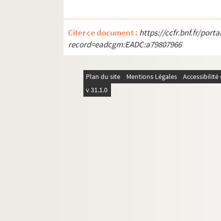
SD IC253. Inauguration école 120 Wil
SD IC254. Inauguration école 120 Wi
Citer ce document :
https://ccfr.bnf.fr/por
SD IC255. Inauguration du groupe sc
record=eadcgm:EADC:a79807966
SD IC256. Inauguration du groupe sco
SD IC257. Inauguration du groupe sco
Plan du site
Mentions Légales
Accessibilit
SD IC258. Inauguration du groupe sco
v 31.1.0
SD IC259. Inauguration du groupe sco
SD IC260. Remerciement de la municip
SD IC261. Inauguration Ecoles semi 
SD IC262. Inauguration Ecoles semi-
SD ICA41. Colonies scolaires à Vire. A
SD ICA42. Colonies scolaires à Vire. 
SD ICA43. Colonies scolaires à Vire. 
SD ICA44. Colonies scolaires à Vire. 
SD ICA45. Colonies scolaires à Vire.