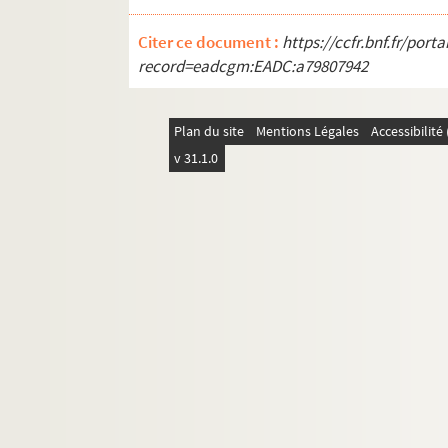
SD IC227. Travaux de l'école materne
SD IC228. Inauguration des écoles en
Citer ce document :
https://ccfr.bnf.fr/por
record=eadcgm:EADC:a79807942
SD IC229. Cantine Ornano de Pleyel
SD IC331. Départ Classes de neige / Vi
Plan du site
Mentions Légales
Accessibilit
SD IC332. Départ Classes de neige / Vi
v 31.1.0
SD IC333. Départ Classes de neige
SD IC341. Œuvres des colonies de vac
SD IC342. Départ colonies
SD IC343. Lauréats du CEP. Sortie r
SD IC344. Sortie récompense aux lau
SD IC345. Sortie récompense aux la
SD IC346. Sortie récompense aux la
SD IC241. Inauguration de l'école
SD IC242. Inauguration de l'école
SD IC243. Inauguration de l'école