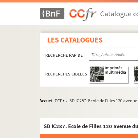
Catalogue co
LES CATALOGUES
RECHERCHE RAPIDE
Histoire politique et sociale
Imprimés
multimédia
RECHERCHES CIBLÉES
Vie du territoire
Saint-Denis et sa région
Ville de Saint-Denis
Accueil CCFr
SD IC287. Ecole de Filles 120 avenue
>
Rénovations et aménagements urbai
Médailles
SD IC287. Ecole de Filles 120 avenue d
Basilique de Saint-Denis
Herbier