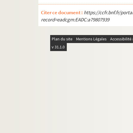
SD IC224. Colonie Scolaire
SD IC225. Cours de gym ?
Citer ce document :
https://ccfr.bnf.fr/por
record=eadcgm:EADC:a79807939
SD IC226. Sorties du Patronage laiq
SD IC227. Travaux de l'école materne
Plan du site
Mentions Légales
Accessibilit
SD IC228. Inauguration des écoles en
v 31.1.0
SD IC229. Cantine Ornano de Pleyel
SD IC331. Départ Classes de neige / Vi
SD IC332. Départ Classes de neige / Vi
SD IC333. Départ Classes de neige
SD IC341. Œuvres des colonies de vac
SD IC342. Départ colonies
SD IC343. Lauréats du CEP. Sortie r
SD IC344. Sortie récompense aux lau
SD IC345. Sortie récompense aux la
SD IC346. Sortie récompense aux la