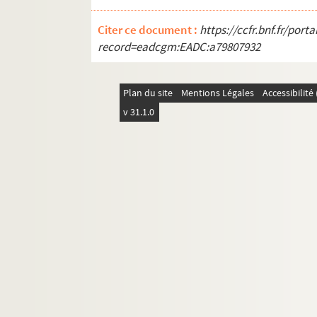
SD IC217. Inauguration des écoles en
SD IC218. Inauguration des écoles en
Citer ce document :
https://ccfr.bnf.fr/por
record=eadcgm:EADC:a79807932
SD IC219. Photo de classe de l'école
SD IC220. Inauguration des écoles en
Plan du site
Mentions Légales
Accessibilit
SD IC221. Le tréport
v 31.1.0
SD IC222. Le tréport
SD IC223. Cantine Ornano Pleyel
SD IC224. Colonie Scolaire
SD IC225. Cours de gym ?
SD IC226. Sorties du Patronage laiq
SD IC227. Travaux de l'école materne
SD IC228. Inauguration des écoles en
SD IC229. Cantine Ornano de Pleyel
SD IC331. Départ Classes de neige / Vi
SD IC332. Départ Classes de neige / Vi