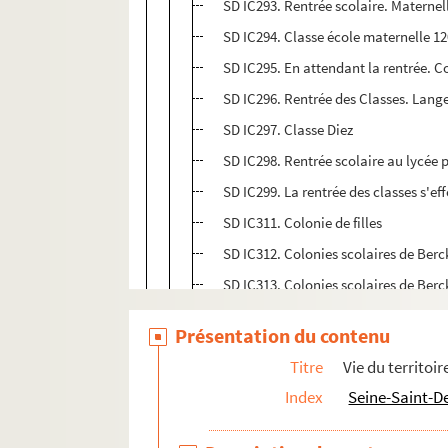
SD IC293. Rentrée scolaire. Maternel
SD IC294. Classe école maternelle 1
SD IC295. En attendant la rentrée. C
SD IC296. Rentrée des Classes. Lang
SD IC297. Classe Diez
SD IC298. Rentrée scolaire au lycée 
SD IC299. La rentrée des classes s'e
SD IC311. Colonie de filles
SD IC312. Colonies scolaires de Berck
SD IC313. Colonies scolaires de Berck
SD IC314. Colonies scolaires de Berck
Présentation du contenu
SD IC315. Colonies scolaires de Sanc
Titre
Vie du territoir
SD IC316. Colonie scolaire de Berck. 
Index
Seine-Saint-D
SD IC317. Habillement des enfants en
SD IC318. Colonies scolaire de Sance