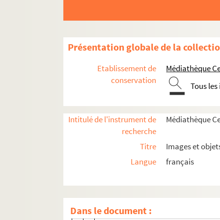
Vie du territoire
Saint-Denis et sa région
Ville de Saint-Denis
Présentation globale de la collecti
Rénovations et aménagements urbai
Etablissement de
Médiathèque Cen
Médailles
conservation
Tous les
Basilique de Saint-Denis
Herbier
Intitulé de l'instrument de
Médiathèque Cen
Établissements de santé
recherche
Fêtes, cérémonies et événements
Titre
Images et objet
Ecoles et événements de la vie scolaire
Langue
français
SD IC201. Cours professionnel
SD IC202. Cours professionnel
SD IC203. Cours professionnel
Dans le document :
SD IC204. Cours professionnel