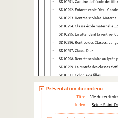
SD IC291. Cantine de l'école des fill
SD IC292. Enfants école Diez - Canti
SD IC293. Rentrée scolaire. Maternel
SD IC294. Classe école maternelle 1
SD IC295. En attendant la rentrée. C
SD IC296. Rentrée des Classes. Lang
SD IC297. Classe Diez
SD IC298. Rentrée scolaire au lycée 
SD IC299. La rentrée des classes s'e
SD IC311. Colonie de filles
SD IC312. Colonies scolaires de Berck
Présentation du contenu
SD IC313. Colonies scolaires de Berck
Titre
Vie du territoir
SD IC314. Colonies scolaires de Berck
Index
Seine-Saint-D
SD IC315. Colonies scolaires de Sanc
SD IC316. Colonie scolaire de Berck. 