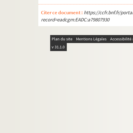
SD IC215. Inauguration des écoles en
SD IC216. Inauguration des écoles en
Citer ce document :
https://ccfr.bnf.fr/por
record=eadcgm:EADC:a79807930
SD IC217. Inauguration des écoles en
SD IC218. Inauguration des écoles en
Plan du site
Mentions Légales
Accessibilit
SD IC219. Photo de classe de l'école
v 31.1.0
SD IC220. Inauguration des écoles en
SD IC221. Le tréport
SD IC222. Le tréport
SD IC223. Cantine Ornano Pleyel
SD IC224. Colonie Scolaire
SD IC225. Cours de gym ?
SD IC226. Sorties du Patronage laiq
SD IC227. Travaux de l'école materne
SD IC228. Inauguration des écoles en
SD IC229. Cantine Ornano de Pleyel