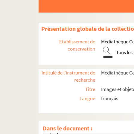
Histoire politique et sociale
Vie du territoire
Présentation globale de la collecti
Saint-Denis et sa région
Etablissement de
Médiathèque Cen
Ville de Saint-Denis
conservation
Tous les
Rénovations et aménagements urbai
Médailles
Intitulé de l'instrument de
Médiathèque Cen
Basilique de Saint-Denis
recherche
Herbier
Titre
Images et objet
Établissements de santé
Langue
français
Fêtes, cérémonies et événements
Ecoles et événements de la vie scolaire
SD IC201. Cours professionnel
Dans le document :
SD IC202. Cours professionnel