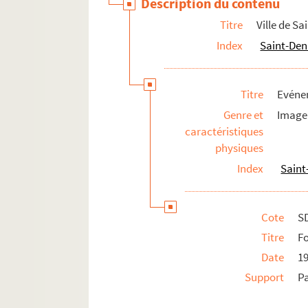
Description du contenu
Titre
Ville de Sa
Index
Saint-Deni
Titre
Evénem
Genre et
Image 
caractéristiques
physiques
Index
Saint
Cote
S
Titre
Fo
Date
1
Support
P