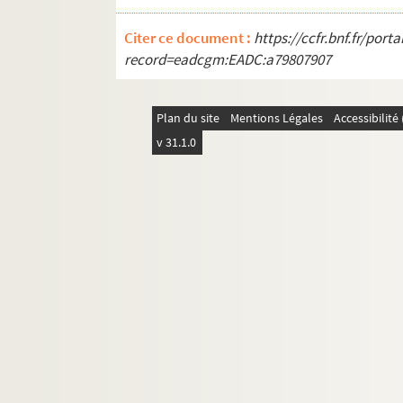
Citer ce document :
https://ccfr.bnf.fr/por
record=eadcgm:EADC:a79807907
Plan du site
Mentions Légales
Accessibilit
v 31.1.0