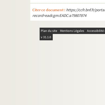
Incendies
Citer ce document :
https://ccfr.bnf.fr/por
Funérailles
record=eadcgm:EADC:a79807874
Arts
Ville-monde
Plan du site
Mentions Légales
Accessibilit
v 31.1.0