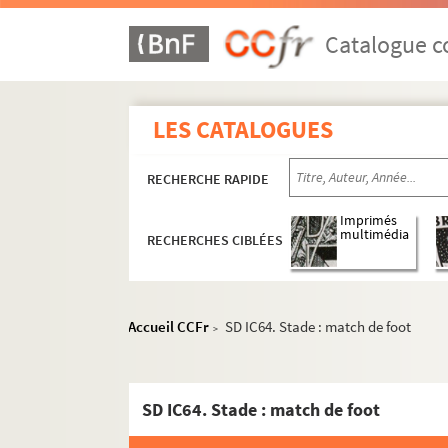
Catalogue co
LES CATALOGUES
RECHERCHE RAPIDE
Imprimés
multimédia
RECHERCHES CIBLÉES
Histoire politique et sociale
Vie du territoire
Saint-Denis et sa région
Accueil CCFr
SD IC64. Stade : match de foot
>
Ville de Saint-Denis
Rénovations et aménagements urbai
SD IC64. Stade : match de foot
Médailles
Basilique de Saint-Denis