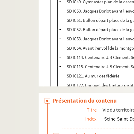
SD IC49. Gymnastes plan de la caser
SD IC50. Jacques Doriot avant l'envo
SD IC51. Ballon départ place de la g
SD IC52. Ballon départ place de la g
SD IC53. Jacques Doriot avant l'envo
SD IC54. Avant l'envol [de la montgol
SD IC114. Centenaire J.B Clément. S
SD IC115. Centenaire J.B Clément. S
SD IC121. Au mur des fédérés
SD IC122. Banquet des Bretons de St
SD IC123. Société de Bigophones "Les
Présentation du contenu
SD IC124. Prise de parole de Jacques
Titre
Vie du territoir
SD IC125. Croisière organisée sur la 
Index
Seine-Saint-D
SD IC401. Célébrations devant la Bas
SD IC402. Dagobert ?