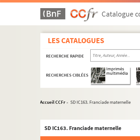
Catalogue co
LES CATALOGUES
RECHERCHE RAPIDE
Imprimés
multimédia
RECHERCHES CIBLÉES
Histoire politique et sociale
Vie du territoire
Accueil CCFr
SD IC163. Franciade maternelle
>
Saint-Denis et sa région
Ville de Saint-Denis
SD IC163. Franciade maternelle
Rénovations et aménagements urbai
Médailles