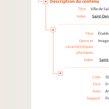
Description du contenu
Funérailles
Titre
Ville de Sa
Index
Saint-Deni
Arts
Ville-monde
Titre
Établi
Genre et
Image 
caractéristiques
physiques
Index
Saint
Cote
S
Titre
F
Date
An
Support
P