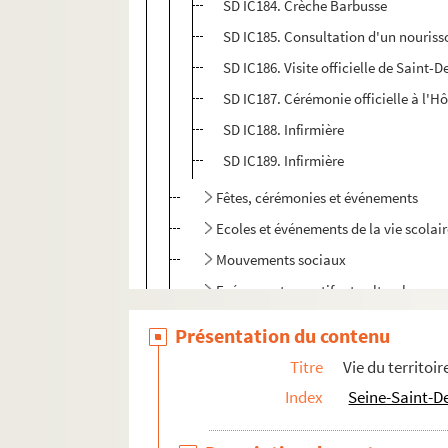
SD IC184. Crèche Barbusse
SD IC185. Consultation d'un nouriss
SD IC186. Visite officielle de Saint-D
SD IC187. Cérémonie officielle à l'Hô
SD IC188. Infirmière
SD IC189. Infirmière
Fêtes, cérémonies et événements
Ecoles et événements de la vie scolai
Mouvements sociaux
Evénements sportifs et culturels
Inondations 1910
Présentation du contenu
Bibliothèques et événements autour d
Titre
Vie du territoir
Monuments et rues de Saint-Denis
Index
Seine-Saint-D
Communisme
Incendies