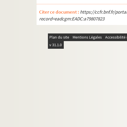
Citer ce document :
https://ccfr.bnf.fr/por
record=eadcgm:EADC:a79807823
Plan du site
Mentions Légales
Accessibilit
v 31.1.0