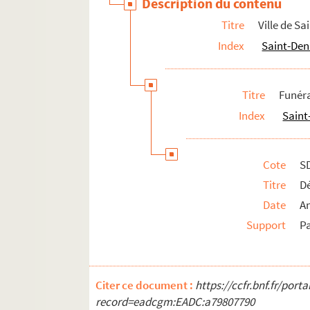
Description du contenu
Titre
Ville de Sa
Index
Saint-Deni
Titre
Funéra
Index
Saint
Cote
S
Titre
Dé
Date
A
Support
P
Citer ce document :
https://ccfr.bnf.fr/por
record=eadcgm:EADC:a79807790