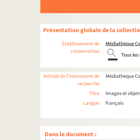
Histoire politique et sociale
Vie du territoire
Présentation globale de la collecti
Saint-Denis et sa région
Etablissement de
Médiathèque Cen
Ville de Saint-Denis
conservation
Tous les
Rénovations et aménagements urbai
Médailles
Intitulé de l'instrument de
Médiathèque Cen
Basilique de Saint-Denis
recherche
Herbier
Titre
Images et objet
Établissements de santé
Langue
français
Fêtes, cérémonies et événements
Ecoles et événements de la vie scolai
Mouvements sociaux
Dans le document :
Evénements sportifs et culturels