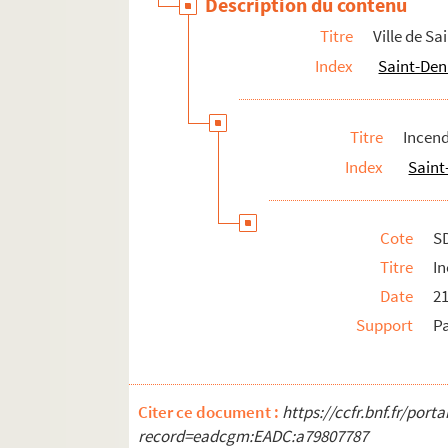
Description du contenu
Titre
Ville de Sa
Index
Saint-Deni
Titre
Incend
Index
Saint
Cote
S
Titre
In
Date
2
Support
P
Citer ce document :
https://ccfr.bnf.fr/por
record=eadcgm:EADC:a79807787