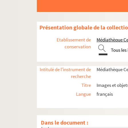
Présentation globale de la collecti
Histoire politique et sociale
Etablissement de
Médiathèque Cen
conservation
Vie du territoire
Tous les
Saint-Denis et sa région
Ville de Saint-Denis
Intitulé de l'instrument de
Médiathèque Cen
recherche
Rénovations et aménagements urbai
Titre
Images et objet
Médailles
Langue
français
Basilique de Saint-Denis
Herbier
Établissements de santé
Dans le document :
Fêtes, cérémonies et événements