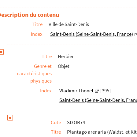
cées. Talus du rû de Montfort
Description du contenu
ées. Talus du rû de Montfort
Titre
Ville de Saint-Denis
odiacées salsolacées. Berges de la Seine
Index
Saint-Denis (Seine-Saint-Denis, France)
in du port, près du Canal
 Emplacement de l'Ecole Diez
Sur le talus du rû de Montfort
Titre
Herbier
tre la rue de Dakar et la voie ferrée
Genre et
Objet
caractéristiques
rge de la Seine
physiques
m). Platanacées. Rue de Stalingrad, près de Stains
Index
Vladimir Thonet
[395]
 kolochy.Platanacées. Berge de la Seine
Saint-Denis (Seine-Saint-Denis, Fran
vals.Platanacées. Berge de la Seine
. Dans un ruisseau au lieu-dit les "24 arpents"
Cote
SD OB74
. Dans un ruisseau au lieu-dit les "24 arpents"
Titre
Plantago arenaria (Waldst. et Kit
 lieu-dit les 24 Arpents