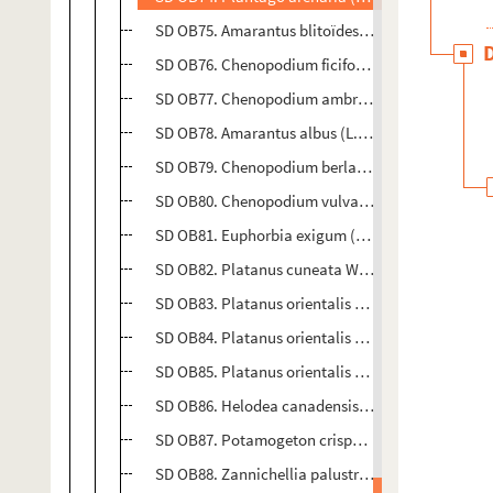
SD OB75. Amarantus blitoïdes (Watson). Amaranta
SD OB76. Chenopodium ficifolium (S.M.). Salsolac
SD OB77. Chenopodium ambrosioïdes (L.). Chénop
SD OB78. Amarantus albus (L.). Salsolacées. Chem
SD OB79. Chenopodium berlandieri ? Salsolacées.
SD OB80. Chenopodium vulvaria (L.). Salsolacées. 
SD OB81. Euphorbia exigum (L.). Euphorbiacées. En
SD OB82. Platanus cuneata Wild. Platanacées. Be
SD OB83. Platanus orientalis (L.) (var. antiquoru
SD OB84. Platanus orientalis (L.) (var. longifolia
SD OB85. Platanus orientalis (var. Orientalor) Ri
SD OB86. Helodea canadensis Rich. Hydrocharidées
SD OB87. Potamogeton crispu (L.) (var.). Potamées
SD OB88. Zannichellia palustris (L.). Potamées. Au