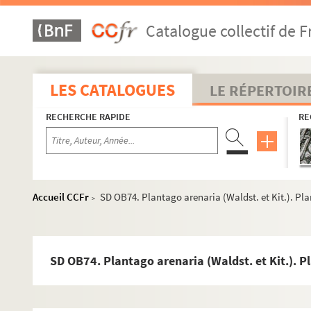
SD OB46. Carduus crispus (L.) (subsp. Occidentali
Catalogue collectif de F
SD OB47. Helminthia echioides (Gærtn). Composées
SD OB48. Lactuca saligna (L.). Composées. A l'Est
SD OB49. Matricaria discoidea (DC). Composées.
LES CATALOGUES
LE RÉPERTOIR
SD OB50. Senecio viscosus (L.). Composées. Lieu-d
RECHERCHE RAPIDE
RE
SD OB51. Sonchus palustris (L.) Composées. Au lieu
SD OB52. Solidago glabra (Desf.). composées. Sur
SD OB53. Sonchus palustris (L.). Composées. Au lie
SD OB54. Stenactis annua (Nees). Composées. 1- A l
Accueil CCFr
SD OB74. Plantago arenaria (Waldst. et Kit.). Pla
>
SD OB55. Taraxacum retroflexum (Lindberg). Com
SD OB56. Taraxacum lastatum (Marklund). Compo
SD OB57. Taraxacum eckmanii (Dahlstedt). Compo
SD OB74. Plantago arenaria (Waldst. et Kit.). P
SD OB58. Taraxacum subundulatum (Dahlstedt). 
SD OB59. Iva Xanthifolia (Fresen) Nutt. Ambrosiac