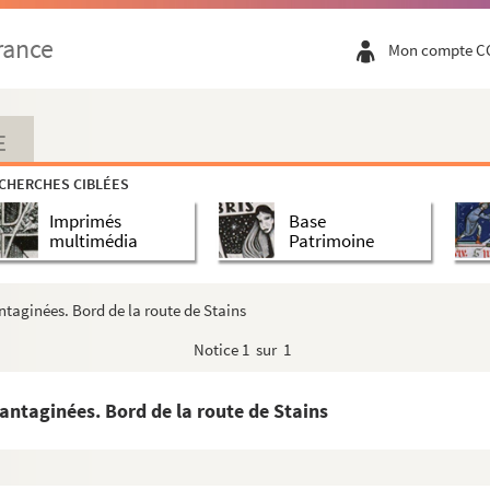
s Chass. Et Ar. Var macrocephalus Chass. Et Ar.). Composées....
rance
Mon compte C
. A l'Est de la route nationale n°1
 de la route nationale n°1
 Chemin du port
E
it "La Prairie"
CHERCHES CIBLÉES
-dit les "24 Arpents" dans un petit ruisseau
Imprimés
Base
 l'emplacement actuel de l'Ecole Diez
multimédia
Patrimoine
u-dit les "24 Arpents"
'Est de la route nationale n°1. 2- Parc de la Légion d'honn...
ntaginées. Bord de la route de Stains
posées. Parc de la Légion d'Honneur
Notice
1 sur 1
sées. Parc de la Légion d'Honneur
sées. Parc de la Légion d'Honneur
lantaginées. Bord de la route de Stains
Composées. Parc de la Légion d'Honneur
ées. Berge de la Seine