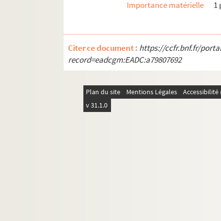
SD OB52. Solidago glabra (Desf.). c
Importance matérielle
1
SD OB53. Sonchus palustris (L.). Com
SD OB54. Stenactis annua (Nees). Com
Citer ce document :
https://ccfr.bnf.fr/por
SD OB55. Taraxacum retroflexum (Li
record=eadcgm:EADC:a79807692
SD OB56. Taraxacum lastatum (Mark
SD OB57. Taraxacum eckmanii (Dahl
Plan du site
Mentions Légales
Accessibilit
SD OB58. Taraxacum subundulatum (
v 31.1.0
SD OB59. Iva Xanthifolia (Fresen) Nu
SD OB60. Xanthium strumarium (L.). 
SD OB61. Xanthium orientale (L.) = 
SD OB62. Campanula rapunculoïdes (L
SD OB63. Primula officinalis (Jacq)
SD OB64. Asclepias cornuti (DC). Asc
SD OB65. Cynoglossum officinale (L.)
SD OB66. Atropa Belladona (L.). Sol