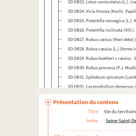
SD OB23. Lotus corniculatus (L.). (va
SD OB24. Vicia hirsuta (Koch). Papili
SD OB25. Potentilla norvegica (L.). 
SD OB26. Potentilla inclinata (Vill.).
SD OB27. Rubus cæsius (Mœl deke) (v
SD OB28. Rubus cæsius (L.) (forme in
SD OB29. Rubus koehleri x cæsius .
SD OB30. Rubus procerus (P.J. Muell
SD OB31. Epilobium spicatum (Lamk).
SD OB32. Ceratophyllum demerson (L
SD OB33. Conium maculatum (L.) (Gr
Présentation du contenu
SD OB34. Fœniculum piperitum (Ucria
Titre
Vie du territoir
SD OB35. Falcaria rivini (Host.). Omb
Index
Seine-Saint-D
SD OB36. Pastinaca silvestris (Mill.)
SD OB37. Rubia tinctorum (L.) (Gara