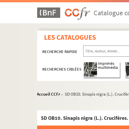
Catalogue co
LES CATALOGUES
RECHERCHE RAPIDE
Imprimés
multimédia
RECHERCHES CIBLÉES
Accueil CCFr
SD OB10. Sinapis nigra (L.). Crucifèr
>
Histoire politique et sociale
SD OB10. Sinapis nigra (L.). Crucifères.
Vie du territoire