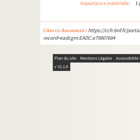
SD OB44. Crepis Fœtida (L.). Composé
Importance matérielle
1
SD OB45. Crepis biennis (L.). Compo
SD OB46. Carduus crispus (L.) (subsp
Citer ce document :
https://ccfr.bnf.fr/por
SD OB47. Helminthia echioides (Gært
record=eadcgm:EADC:a79807684
SD OB48. Lactuca saligna (L.). Compo
SD OB49. Matricaria discoidea (DC)
Plan du site
Mentions Légales
Accessibilit
SD OB50. Senecio viscosus (L.). Comp
v 31.1.0
SD OB51. Sonchus palustris (L.) Comp
SD OB52. Solidago glabra (Desf.). c
SD OB53. Sonchus palustris (L.). Com
SD OB54. Stenactis annua (Nees). Com
SD OB55. Taraxacum retroflexum (Li
SD OB56. Taraxacum lastatum (Mark
SD OB57. Taraxacum eckmanii (Dahl
SD OB58. Taraxacum subundulatum (