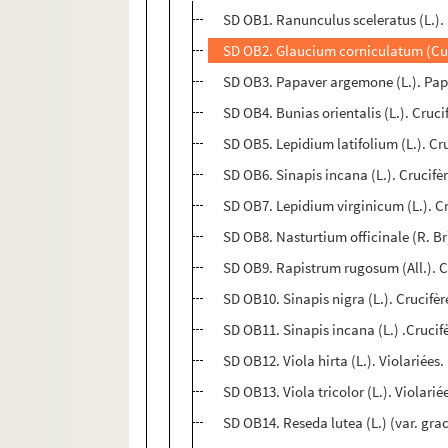
SD OB1. Ranunculus sceleratus (L.). 
SD OB2. Glaucium corniculatum (Curt
SD OB3. Papaver argemone (L.). Papav
SD OB4. Bunias orientalis (L.). Cruc
SD OB5. Lepidium latifolium (L.). C
SD OB6. Sinapis incana (L.). Crucifère
SD OB7. Lepidium virginicum (L.). Cru
SD OB8. Nasturtium officinale (R. Br)
SD OB9. Rapistrum rugosum (All.). C
SD OB10. Sinapis nigra (L.). Crucifère
SD OB11. Sinapis incana (L.) .Crucif
SD OB12. Viola hirta (L.). Violariées.
SD OB13. Viola tricolor (L.). Violariée
SD OB14. Reseda lutea (L.) (var. grac