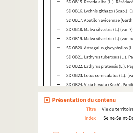
SD OB15. Reseda alba (L.). Résédacé
SD OB16. Lychnis githago (Scap.). Ca
SD OB17. Abutilon avicennae (Garth.
SD OB18. Malva silvestris (L.) (var. 
SD OB19. Malva silvestris (L.) (var.
SD OB20. Astragalus glycyphyllos (L.
SD OB21. Lathyrus tuberosus (L.). Pap
SD OB22. Lathyrus pratensis (L.). Pa
SD OB23. Lotus corniculatus (L.). (va
SD OB24. Vicia hirsuta (Koch). Papili
SD OB25. Potentilla norvegica (L.). 
Présentation du contenu
SD OB26. Potentilla inclinata (Vill.).
Titre
Vie du territoir
SD OB27. Rubus cæsius (Mœl deke) (v
Index
Seine-Saint-D
SD OB28. Rubus cæsius (L.) (forme in
SD OB29. Rubus koehleri x cæsius .