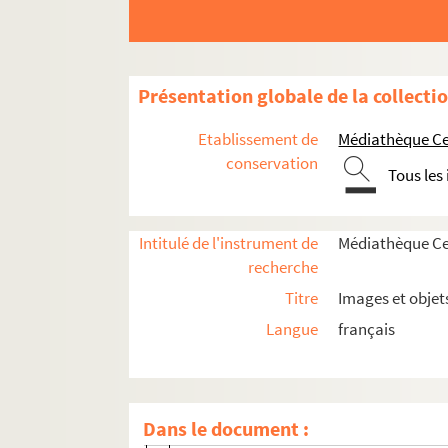
Présentation globale de la collecti
Etablissement de
Médiathèque Cen
conservation
Tous les
Histoire politique et sociale
Vie du territoire
Intitulé de l'instrument de
Médiathèque Cen
recherche
Saint-Denis et sa région
Titre
Images et objet
Ville de Saint-Denis
Langue
français
Rénovations et aménagements urbai
Médailles
Basilique de Saint-Denis
Dans le document :
Herbier