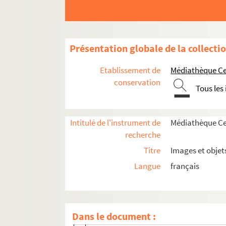
Présentation globale de la collecti
Etablissement de
Médiathèque Cen
conservation
Tous les
Intitulé de l'instrument de
Médiathèque Cen
recherche
Titre
Images et objet
Histoire politique et sociale
Langue
français
Vie du territoire
Saint-Denis et sa région
Ville de Saint-Denis
Dans le document :
Rénovations et aménagements urbai