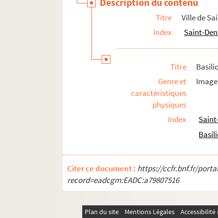
Description du contenu
Arts
Titre
Ville de Sa
Ville-monde
Index
Saint-Deni
Titre
Basili
Genre et
Image 
caractéristiques
physiques
Index
Saint
Basil
Citer ce document :
https://ccfr.bnf.fr/por
record=eadcgm:EADC:a79807516
Plan du site
Mentions Légales
Accessibilit