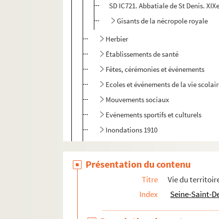
SD IC721. Abbatiale de St Denis. XIXe
Gisants de la nécropole royale
Herbier
Établissements de santé
Fêtes, cérémonies et événements
Ecoles et événements de la vie scolai
Mouvements sociaux
Evénements sportifs et culturels
Inondations 1910
Bibliothèques et événements autour d
Monuments et rues de Saint-Denis
Présentation du contenu
Communisme
Titre
Vie du territoir
Incendies
Index
Seine-Saint-D
Funérailles