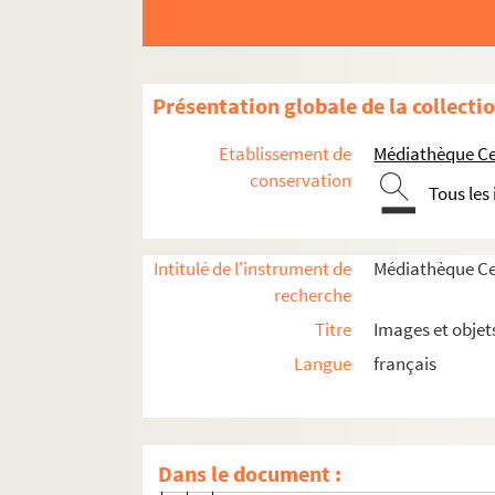
SD IC542. Vue du stade de France de
SD IC544. Immeuble de la cité Fabie
SD IC545. Stations de Bus. Porte de P
Présentation globale de la collecti
SD IC546. Place du marché
SD IC521. Plaine Saint-Denis avant l
Etablissement de
Médiathèque Cen
SD IC522. Plaine Saint-Denis. Vue aé
conservation
Tous les
SD IC523. Bidonvilles. Vue aérienne
SD IC525. Tréfileries et Laminoirs 
Intitulé de l'instrument de
Médiathèque Cen
SD IC527. Cité Pierre-Sémard. Vue a
recherche
SD IC529. Quartier du Franc-Moisin
Titre
Images et objet
SD IC530. Quartier du Carrefour Pley
Langue
français
SD IC531. Échangeur Pleyel. Vue aér
SD IC532. Résidences
SD IC533. Immeubles
Dans le document :
SD IC481. Bidonville Francs Moisins