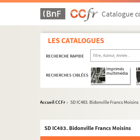
Rénovations et aménagements urbains
Catalogue co
SD IC461. Chantier de construction d
SD IC462. Chantier de construction d
SD IC463. Chantier de construction d
LES CATALOGUES
SD IC464. Chantier de construction d
SD IC465. Chantier de construction d
RECHERCHE RAPIDE
SD IC451. Travaux pour la préparati
Imprimés
SD IC452. Le square de la gare
multimédia
RECHERCHES CIBLÉES
SD IC453. Le square de la gare
SD IC454. Square de la gare
Accueil CCFr
SD IC483. Bidonville Francs Moisins
SD IC455. La Place Victor Hugo, com
>
SD IC512. Construction du théâtre de
SD IC513. Grande Caserne Saint-Deni
SD IC483. Bidonville Francs Moisins
SD IC514. Vue aérienne de la cité Jol