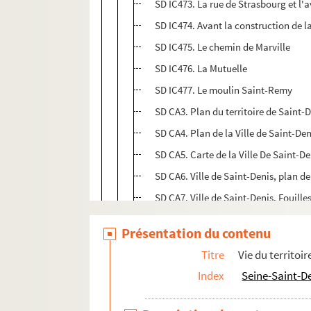
SD IC473. La rue de Strasbourg et l
SD IC474. Avant la construction de 
SD IC475. Le chemin de Marville
SD IC476. La Mutuelle
SD IC477. Le moulin Saint-Remy
SD CA3. Plan du territoire de Saint-D
SD CA4. Plan de la Ville de Saint-Den
SD CA5. Carte de la Ville De Saint-Den
SD CA6. Ville de Saint-Denis, plan de 
SD CA7. Ville de Saint-Denis, Fouille
SD CA8. Saint-Denis, plan d'aménag
Présentation du contenu
SD CA9. Saint-Denis (feuille Sud), 
Titre
Vie du territoir
SD CA10. Grand concours gratuit du p
Index
Seine-Saint-D
SD CA11. Les apports des plantes étra
SD CA12. Carte de Saint-Denis, 2ème 