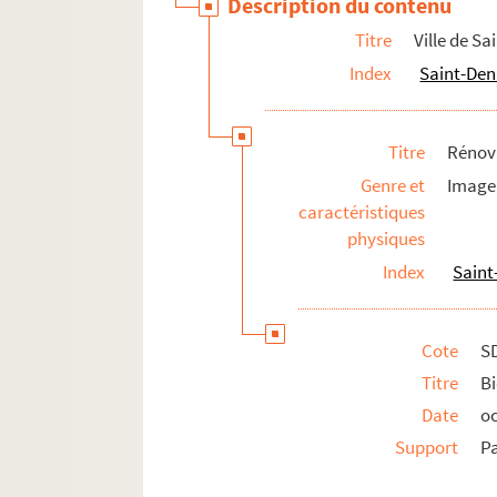
Description du contenu
SD CA13. Plan de la commune
Titre
Ville de Sa
SD CA14. Plan de la commune
Index
Saint-Deni
SD CA15. Plan de la Commune de Sa
SD CA16. Plan d'occupation des sol
Titre
Rénov
SD IC433. Bâtiment de l'Hôtel-Dieu. 
Genre et
Image 
SD IC434. La Commission du Vieux Par
caractéristiques
SD IC435. Rue de la Boulangerie
physiques
SD IC441. Motrice 43 des TPDS sur la
Index
Saint
SD IC442. Bus Renault TN, Boulevard
SD IC443. Bus Renault TN
Cote
S
SD IC444. Station de métro Saint-Den
Titre
Bi
Médailles
Date
o
Basilique de Saint-Denis
Support
P
Herbier