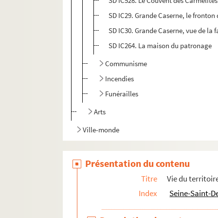
SD IC528. Le Couvent des Carmélites
SD IC29. Grande Caserne, le fronton 
SD IC30. Grande Caserne, vue de la 
SD IC264. La maison du patronage
Communisme
Incendies
Funérailles
Arts
Ville-monde
Présentation du contenu
Titre
Vie du territoir
Index
Seine-Saint-D