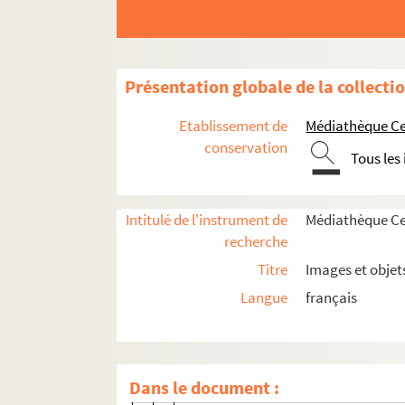
Histoire politique et sociale
Vie du territoire
Saint-Denis et sa région
Présentation globale de la collecti
Ville de Saint-Denis
Etablissement de
Médiathèque Cen
Rénovations et aménagements urbains
conservation
Tous les
SD IC461. Chantier de construction d
SD IC462. Chantier de construction d
Intitulé de l'instrument de
Médiathèque Cen
SD IC463. Chantier de construction d
recherche
SD IC464. Chantier de construction d
Titre
Images et objet
SD IC465. Chantier de construction d
Langue
français
SD IC451. Travaux pour la préparati
SD IC452. Le square de la gare
SD IC453. Le square de la gare
Dans le document :
SD IC454. Square de la gare