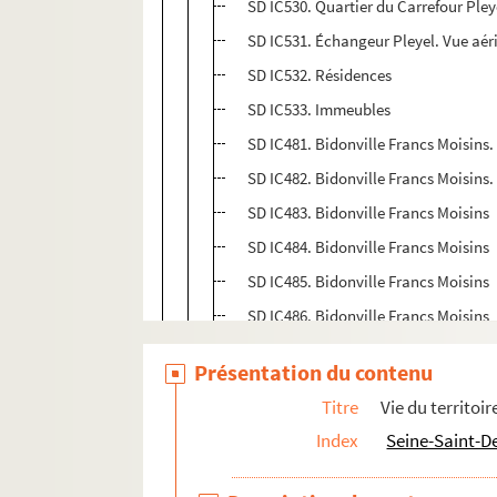
SD IC530. Quartier du Carrefour Pley
SD IC531. Échangeur Pleyel. Vue aér
SD IC532. Résidences
SD IC533. Immeubles
SD IC481. Bidonville Francs Moisins
SD IC482. Bidonville Francs Moisins
SD IC483. Bidonville Francs Moisins
SD IC484. Bidonville Francs Moisins
SD IC485. Bidonville Francs Moisins
SD IC486. Bidonville Francs Moisins
SD IC487. Bidonville Francs Moisins
Présentation du contenu
SD IC488. Bidonville Francs Moisins.
Titre
Vie du territoir
SD IC489. Bidonville Francs Moisins.
Index
Seine-Saint-D
SD IC501. Avenue Wilson. Constructio
SD IC502. Avenue Wilson. Constructio