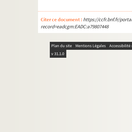
SD CA8. Saint-Denis, plan d'aménag
SD CA9. Saint-Denis (feuille Sud), 
Citer ce document :
https://ccfr.bnf.fr/por
SD CA10. Grand concours gratuit du p
record=eadcgm:EADC:a79807448
SD CA11. Les apports des plantes étra
SD CA12. Carte de Saint-Denis, 2ème 
Plan du site
Mentions Légales
Accessibilit
SD CA13. Plan de la commune
v 31.1.0
SD CA14. Plan de la commune
SD CA15. Plan de la Commune de Sa
SD CA16. Plan d'occupation des sol
SD IC433. Bâtiment de l'Hôtel-Dieu. 
SD IC434. La Commission du Vieux Par
SD IC435. Rue de la Boulangerie
SD IC441. Motrice 43 des TPDS sur la
SD IC442. Bus Renault TN, Boulevard
SD IC443. Bus Renault TN