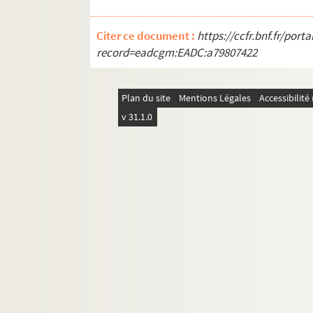
Citer ce document :
https://ccfr.bnf.fr/por
record=eadcgm:EADC:a79807422
Plan du site
Mentions Légales
Accessibilit
v 31.1.0