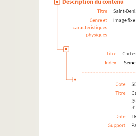
Description du contenu
Titre
Saint-Deni
Genre et
Image fixe
caractéristiques
physiques
Titre
Cartes
Index
Seine
Cote
S
Titre
C
g
d'
Date
1
Support
P