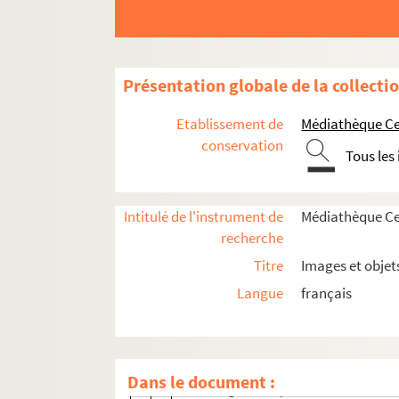
Histoire politique et sociale
Vie du territoire
Saint-Denis et sa région
Présentation globale de la collecti
Jardins ouvriers
Etablissement de
Médiathèque Cen
Cartes et plans
conservation
Tous les
SDReg CA1. Environs de Paris
SDReg CA2. Village de la Chapelle
Intitulé de l'instrument de
Médiathèque Cen
SDReg CA3. Carte de la prevosté et v
recherche
SDReg CA4. Atlas National de France.
Titre
Images et objet
SDReg CA5. Plan de Paris et ses envir
Langue
français
SDReg CA6. Saint-Denis, environs de
SDReg CA7. Département de la Seine
SDReg CA8. Département de la Seine,
Dans le document :
SDReg CA9. Département de la Seine,