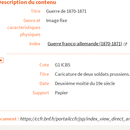
Description du contenu
Titre
Guerre de 1870-1871
70. Armée prusienne Stabswag .d2ten Garde
Genre et
Image fixe
caractéristiques
physiques
Index
Guerre franco-allemande (1870-1871)
Cote
G1 ICB5
ussienne
e franco-prussienne
Titre
Caricature de deux soldats prussiens
e franco-prussienne
Date
Deuxième moitié du 19e siècle
o-prussienne
Support
Papier
rre franco-prussienne
prussienne
ocument :
https://ccfr.bnf.fr/portailccfr/jsp/index_view_dire
ion prussienne. Guerre franco-prussienne