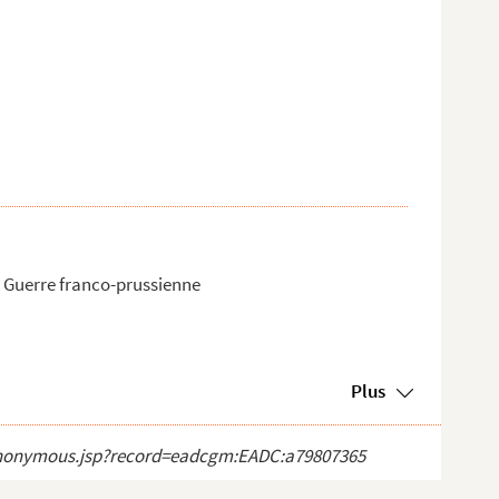
. Guerre franco-prussienne
Plus
ct_anonymous.jsp?record=eadcgm:EADC:a79807365