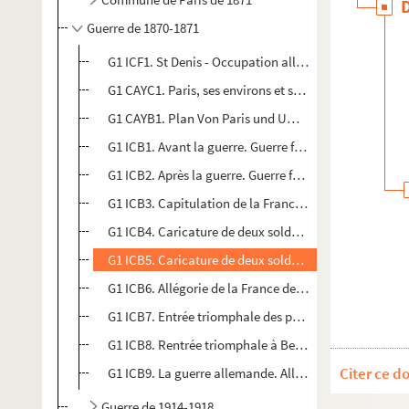
Guerre de 1870-1871
G1 ICF1. St Denis - Occupation allemande. Guerre 18
G1 CAYC1. Paris, ses environs et ses fortifications
G1 CAYB1. Plan Von Paris und Umgebung
G1 ICB1. Avant la guerre. Guerre franco-prussienne
G1 ICB2. Après la guerre. Guerre franco-prussienne
G1 ICB3. Capitulation de la France. Guerre franco-pr
G1 ICB4. Caricature de deux soldats prussiens. Guerr
G1 ICB5. Caricature de deux soldats prussiens. Guerr
G1 ICB6. Allégorie de la France de 1870. Guerre franc
G1 ICB7. Entrée triomphale des prussiens à Paris. Gue
G1 ICB8. Rentrée triomphale à Berlin. Guerre franco-
Citer ce d
G1 ICB9. La guerre allemande. Allégorie de l'occupat
Guerre de 1914-1918