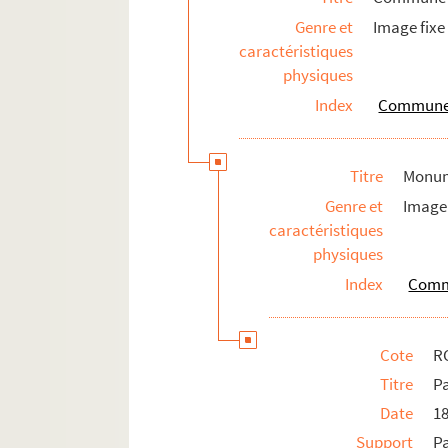
Genre et
Image fixe
caractéristiques
physiques
Index
Commune d
Titre
Monume
Genre et
Image 
caractéristiques
physiques
Index
Commu
Cote
R
Titre
Pa
Date
1
Support
P