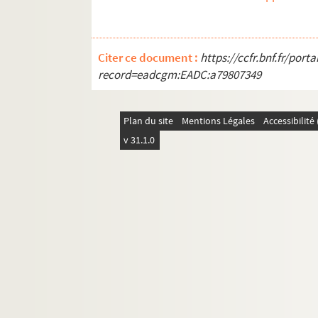
Citer ce document :
https://ccfr.bnf.fr/por
record=eadcgm:EADC:a79807349
Plan du site
Mentions Légales
Accessibilit
v 31.1.0