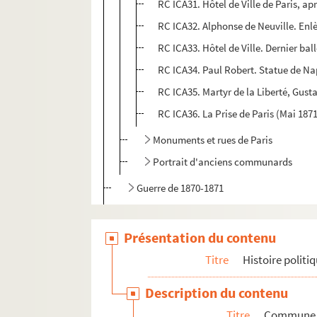
RC ICA31. Hôtel de Ville de Paris, ap
RC ICA32. Alphonse de Neuville. Enl
RC ICA33. Hôtel de Ville. Dernier b
RC ICA34. Paul Robert. Statue de Na
RC ICA35. Martyr de la Liberté, Gust
RC ICA36. La Prise de Paris (Mai 187
Monuments et rues de Paris
Portrait d'anciens communards
Guerre de 1870-1871
Guerre de 1914-1918
Occupation et Libération
Présentation du contenu
Vie du territoire
Titre
Histoire politiq
Ville-monde
Description du contenu
Titre
Commune d