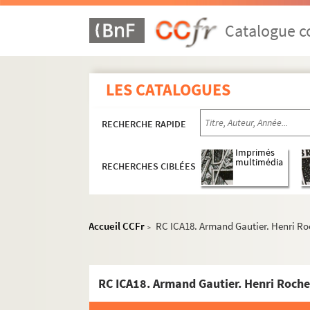
Catalogue co
LES CATALOGUES
RECHERCHE RAPIDE
Imprimés
multimédia
RECHERCHES CIBLÉES
Accueil CCFr
RC ICA18. Armand Gautier. Henri Roch
>
Histoire politique et sociale
Commune de Paris de 1871
Exposition (17 Mars - 26 Mai 1935)