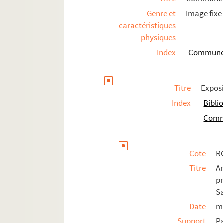
Genre et
Image fixe
caractéristiques
physiques
Index
Commune d
Titre
Exposi
Index
Bibli
Commu
Cote
R
Titre
A
p
S
Date
m
Support
P