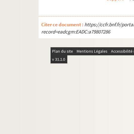
Citer ce document :
https://ccfr.bnf.fr/por
record=eadcgm:EADC:a79807286
Plan du site
Mentions Légales
Accessibilit
v 31.1.0