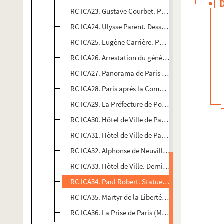
RC ICA23. Gustave Courbet. Peintre et sculpteur
RC ICA24. Ulysse Parent. Dessinateur et homme po
RC ICA25. Eugène Carrière. Portrait d'Auguste Bl
RC ICA26. Arrestation du général Cluseret à la C
RC ICA27. Panorama de Paris en flammes (Mai 187
RC ICA28. Paris après la Commune - Angle de la rue
RC ICA29. La Préfecture de Police de Paris, après l
RC ICA30. Hôtel de Ville de Paris - Salle des Fêtes
RC ICA31. Hôtel de Ville de Paris, après l'incendie
RC ICA32. Alphonse de Neuville. Enlèvement des f
RC ICA33. Hôtel de Ville. Dernier ballon partant
RC ICA34. Paul Robert. Statue de Napoléon 1er ap
RC ICA35. Martyr de la Liberté, Gustave Flourens. 
RC ICA36. La Prise de Paris (Mai 1871). Les barri