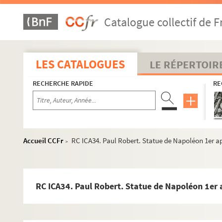
Catalogue collectif de F
LES CATALOGUES
LE RÉPERTOIR
Histoire politique et sociale
RECHERCHE RAPIDE
RE
Commune de Paris de 1871
Exposition (17 Mars - 26 Mai 1935)
RC ICA2. Barricade à Ménilmontant, Boulevard Pueb
Accueil CCFr
RC ICA34. Paul Robert. Statue de Napoléon 1er ap
>
RC ICA3. Barricade de la rue des Amandiers, près 
RC ICA4. Batterie de la Commune aux remparts de M
RC ICA5. Batterie de la Commune aux Buttes Montma
RC ICA34. Paul Robert. Statue de Napoléon 1er 
RC ICA6. Parc d'artillerie des Buttes Chaumont (18
RC ICA7. Campement de gardes nationaux au bas 