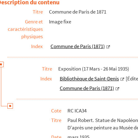
Description du contenu
. Membre de la Commune. D'après une photographie au Musée de Sa...
Titre
Commune de Paris de 1871
litique. Membre de la Commune de Paris (1871). Buste, par Jule...
Genre et
Image fixe
anqui. D'après une peinture au Musée Carnavalet
caractéristiques
ommune (Croquis de SLOM). D'après un dessin au Musée de Saint-...
physiques
1). D'après une estampe en couleurs au Musée de Saint-Denis
Index
Commune de Paris (1871)
 St-Martin et de la rue de Rivoli. D'après une photographie ...
'incendie (Mai 1871). D'après une photographie de l'Institu...
Titre
Exposition (17 Mars - 26 Mai 1935)
 après l'incendie (Mai 1871). D'après une photographie de l...
Index
Bibliothèque de Saint-Denis
[Édite
 (Mai 1871). D'après une photographie de l'Institut d'Histo...
Commune de Paris (1871)
usillés de la Commune. D'après un dessin au Musée de Saint-Den...
 pour la Province emportant les Proclamations de la Commune Ag...
Cote
RC ICA34
rès le renversement de la Colonne de Vendôme. D'après une pein...
Titre
Paul Robert. Statue de Napoléon
Actualités n°82. Musée de Saint-Denis
D'après une peinture au Musée d
cades de la place Blanche défendue par des femmes. Musée de S...
Date
mars 1935