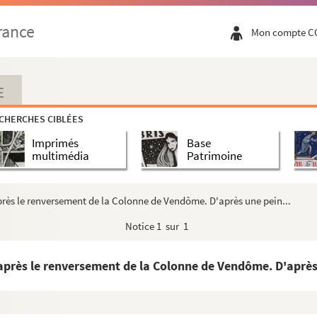
rance
Mon compte C
E
CHERCHES CIBLÉES
Imprimés
Base
multimédia
Patrimoine
la (18 mars 1871). D'après une photographie de l'Institut d'...
rès le renversement de la Colonne de Vendôme. D'après une pein...
du cimetière du Père Lachaise (18 mars 1871). D'après une ph...
Notice
1 sur 1
aillot. D'après une photographie de l'Institut d'Histoire de...
rtre. D'après une photographie de l'Institut d'Histoire de l...
après le renversement de la Colonne de Vendôme. D'après 
 mars 1871). D'après une photographie de l'Institut d'Histo...
de la Butte Montmartre (18 mars 1871)