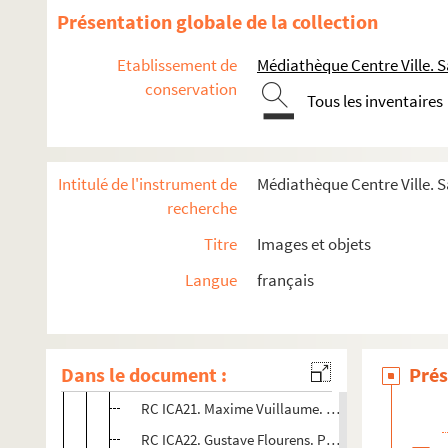
RC ICA8. Arnaud - Durbec. Construction d'une bar
Présentation globale de la collection
RC ICA9. Barricade de la Chaussée Ménilmontant (1
Etablissement de
Médiathèque Centre Ville. S
RC ICA10. Barricade : rue d'Allemagne et rue Sébas
conservation
RC ICA11. Barricade de la rue Basfroid et rue Char
Tous les inventaires
RC ICA12. Journaux de la Commune. D'après une 
RC ICA13. Intérieur de l'Hôtel de Ville. Membres d
Intitulé de l'instrument de
Médiathèque Centre Ville. S
RC ICA14. Groupe de fédérés au pied de la Colonne
recherche
RC ICA15. Pose du cabestan pour le renversement 
Titre
Images et objets
RC ICA16. Gustave Lefrançais. Instituteur. Memb
Langue
français
RC ICA17. Raoul Rigault. Etudiant en Médecine e
RC ICA18. Armand Gautier. Henri Rochefort dans un
RC ICA19. Jules Vallès. Homme de lettres. Membr
Dans le document :
Prés
RC ICA20. Eugène Varlin. Membre de la Commune. 
RC ICA21. Maxime Vuillaume. Journaliste. Membr
RC ICA22. Gustave Flourens. Professeur. Membre