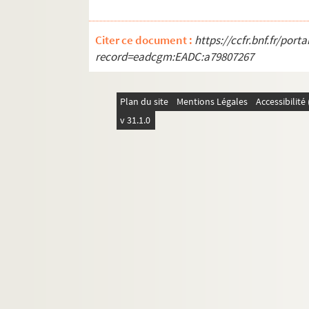
Citer ce document :
https://ccfr.bnf.fr/por
record=eadcgm:EADC:a79807267
Plan du site
Mentions Légales
Accessibilit
v 31.1.0