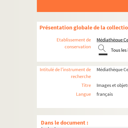
Histoire politique et sociale
Présentation globale de la collecti
Commune de Paris de 1871
Etablissement de
Médiathèque Cen
Exposition (17 Mars - 26 Mai 1935)
conservation
Tous les
RC ICA2. Barricade à Ménilmontant, B
RC ICA3. Barricade de la rue des Ama
Intitulé de l'instrument de
Médiathèque Cen
RC ICA4. Batterie de la Commune aux 
recherche
RC ICA5. Batterie de la Commune aux 
Titre
Images et objet
RC ICA6. Parc d'artillerie des Butte
Langue
français
RC ICA7. Campement de gardes natio
RC ICA8. Arnaud - Durbec. Construct
RC ICA9. Barricade de la Chaussée Mé
Dans le document :
RC ICA10. Barricade : rue d'Allemagn