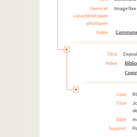
Guerre de 1870-1871
Genre et
Image fixe
Guerre de 1914-1918
caractéristiques
Occupation et Libération
physiques
Vie du territoire
Index
Commune d
Ville-monde
Titre
Exposi
Index
Bibli
Commu
Cote
R
Titre
J
de
Date
m
Support
Pa