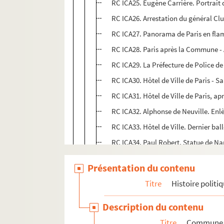
RC ICA25. Eugène Carrière. Portrait
RC ICA26. Arrestation du général Cl
RC ICA27. Panorama de Paris en fla
RC ICA28. Paris après la Commune - A
RC ICA29. La Préfecture de Police de 
RC ICA30. Hôtel de Ville de Paris - S
RC ICA31. Hôtel de Ville de Paris, ap
RC ICA32. Alphonse de Neuville. Enl
RC ICA33. Hôtel de Ville. Dernier b
RC ICA34. Paul Robert. Statue de Na
RC ICA35. Martyr de la Liberté, Gust
Présentation du contenu
RC ICA36. La Prise de Paris (Mai 187
Titre
Histoire politiq
Monuments et rues de Paris
Description du contenu
Portrait d'anciens communards
Titre
Commune d