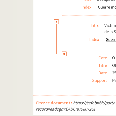
Index
Guerre mo
Titre
Victi
de la 
Index
Guerr
Cote
O
Titre
O
Date
25
Support
P
Citer ce document :
https://ccfr.bnf.fr/por
record=eadcgm:EADC:a79807261