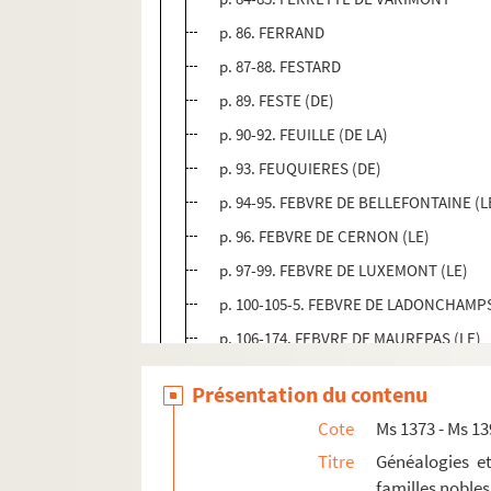
p. 86. FERRAND
p. 87-88. FESTARD
p. 89. FESTE (DE)
p. 90-92. FEUILLE (DE LA)
p. 93. FEUQUIERES (DE)
p. 94-95. FEBVRE DE BELLEFONTAINE (L
p. 96. FEBVRE DE CERNON (LE)
p. 97-99. FEBVRE DE LUXEMONT (LE)
p. 100-105-5. FEBVRE DE LADONCHAMPS
p. 106-174. FEBVRE DE MAUREPAS (LE)
p. 175-178. FEBVRE DE ST LAURENT (LE
Présentation du contenu
p. 179. FEBVRE DE LA NAUX (LE)
Cote
Ms 1373 - Ms 1
p. 180-182. FEVRE (LE)
Titre
Généalogies e
p. 183. FEVRE DE CAUMARTIN (LE)
familles nobl