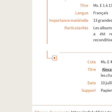
Titre
Ms. E 1 à 1
Langue
Français
Importance matérielle
13 grandes
Particularités
Les albums 
a été re
recondition
Cote
Ms. E 
Titre
Alexa
les ch
Date
10 jui
Support
Papie