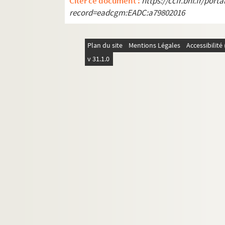
Citer ce document :
https://ccfr.bnf.fr/por
record=eadcgm:EADC:a79802016
Plan du site
Mentions Légales
Accessibilit
v 31.1.0