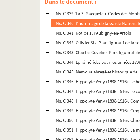
Dans le document :
Ms. C 338. Jules Delory. Historique de la Soci
Ms. C 339-1 à 3. Sacqueleu. Codes des Mont
Ms. C 340. L’hommage de la Garde Nationale d
Ms. C 341. Notice sur Aubigny-en-Artois
Ms. C 342. Ollivier Six. Plan figuratif de la
Ms. C 343. Charles Cuvelier. Plan figuratif 
Ms. C 344. Ephémérides pour les années 1806
Ms. C 345. Mémoire abrégé et historique de l’
Ms. C 346. Hippolyte Verly (1838-1916). Le 
Ms. C 347. Hippolyte Verly (1838-1916). Le 
Ms. C 348. Hippolyte Verly (1838-1916). Com
Ms. C 349. Hippolyte Verly (1838-1916). Cinq
Ms. C 350. Hippolyte Verly (1838-1916). Chr
Ms. C 351. Hippolyte Verly (1838-1916). La
Ms. C 352. Hippolyte Verly (1838-1916). Toin