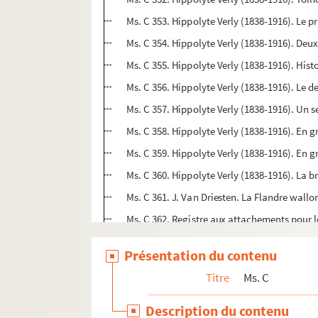
Ms. C 353. Hippolyte Verly (1838-1916). Le 
Ms. C 354. Hippolyte Verly (1838-1916). Deu
Ms. C 355. Hippolyte Verly (1838-1916). Histo
Ms. C 356. Hippolyte Verly (1838-1916). Le de
Ms. C 357. Hippolyte Verly (1838-1916). Un se
Ms. C 358. Hippolyte Verly (1838-1916). En 
Ms. C 359. Hippolyte Verly (1838-1916). En 
Ms. C 360. Hippolyte Verly (1838-1916). La b
Ms. C 361. J. Van Driesten. La Flandre wall
Ms. C 362. Registre aux attachements pour l
Ms. C 363. Edmond Leleu. Un curieux conflit 
Présentation du contenu
Ms. C 364. Edmond Leleu. Les débuts de la té
Titre
Ms. C
Ms. C 365. Edmond Leleu. Le capitaine Ovign
Ms. C 366. Edmond Leleu. Les secours contre l
Description du contenu