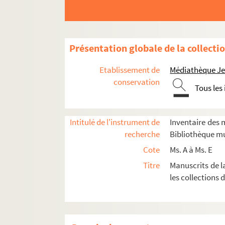
Ms. C 283-8. Carton n°8 : Angleterre
Ms. C 283-9. Carton n°9 : Divers
Ms. C 283-10. Carton n°10 : Divers
Présentation globale de la collecti
Ms. C 283-11 et 12. Carton n°11 et 12 : Di
Etablissement de
Médiathèque Jea
Ms. C 283-11 et 12-135. Divers
conservation
Tous les
Ms. C 283-11 et 12-136. Siège de Pari
Ms. C 283-11 et 12-137. Notes histor
Intitulé de l'instrument de
Inventaire des m
Ms. C 283-11 et 12-138. Dessins
recherche
Bibliothèque mu
Ms. C 283-11 et 12-139. Divers
Cote
Ms. A à Ms. E
Ms. C 283-11 et 12-140. Histoire la P
Titre
Manuscrits de l
Ms. C 283-11 et 12-141. Divers
les collections 
Ms. C 283-11 et 12-142. Divers
Ms. C 283-11 et 12-143. Divers
Ms. C 283-11 et 12-144. Cours de Ph