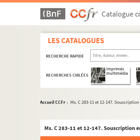
Ms. C 277. Relation du siège de Lille par l’ar
Catalogue co
Ms. C 278. Mémoire pour M. Joseph Béchamp
Ms. C 279. Jugements et arrêts rendus au Co
Ms. C 280. Commentaire sur la coutume gene
LES CATALOGUES
Ms. C 281. Papiers Humbert
RECHERCHE RAPIDE
Ms. C 282. Armoiries, sceaux et blasons de l
Ms. C 283. Fonds Delescluze
Imprimés
multimédia
RECHERCHES CIBLÉES
Ms. C 283-1. Carton n°1 : Lille et le N
Ms. C 283-2. Carton n°2 : Politique
Ms. C 283-3. Carton n°3 : Journalisme
Accueil CCFr
Ms. C 283-11 et 12-147. Souscription 
>
Ms. C 283-4. Carton n°4 : Famille
Ms. C 283-5. Carton n°5 : Amis
Ms. C 283-6. Carton n°6 : Affaires
Ms. C 283-11 et 12-147. Souscription en
Ms. C 283-7. Carton n°7 : Belgique