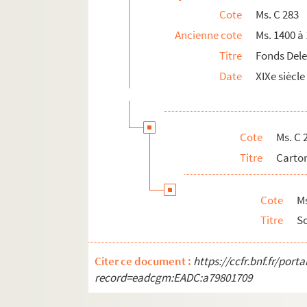
Cote
Ms. C 283
Ms. C 309. Léon Lefebvre (1848-1916). Fêtes e
Ancienne cote
Ms. 1400 à
Ms. C 310. Léon Lefebvre (1848-1916). Notes su
Titre
Fonds Dele
Ms. C 311. Léon Lefebvre (1848-1916). Le théâ
Date
XIXe siècle
Ms. C 312. Léon Lefebvre (1848-1916). Le Con
Ms. C 313. Léon Lefebvre (1848-1916). Les C
Ms. C 314. Léon Lefebvre (1848-1916). Les C
Cote
Ms. C 
Ms. C 315. Léon Lefebvre (1848-1916). Le ch
Titre
Carton
Ms. C 316. Léon Lefebvre (1848-1916). Hanot,
Ms. C 317. Léon Lefebvre (1848-1916). Josep
Cote
Ms
Ms. C 318. Léon Lefebvre (1848-1916). Vieilles
Titre
So
Ms. C 319-1 à 3. Léon Lefebvre (1848-1916). A
Ms. C 320. Léon Lefebvre (1848-1916). Tables
Citer ce document :
https://ccfr.bnf.fr/por
Ms. C 321. Théâtre de Lille. Livre de Chéri-S
record=eadcgm:EADC:a79801709
Ms. C 322. Léon Lefebvre (1848-1916). Listes 