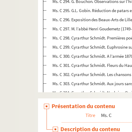
Ms. C 294. G. Bouchon. Observations sur l’
Ms. C 295. G.L. Gobin. Réduction de patars e
Ms. C 296. Exposition des Beaux-Arts de Lil
Ms. C 297. M. l’abbé Henri Goudemetz (1749
Ms. C 298. Cyrarthur Schmidt. Premières po
Ms. C 299. Cyrarthur Schmidt. Euphrosine s
Ms. C 300. Cyrarthur Schmidt. A l’armée 187
Ms. C 301. Cyrarthur Schmidt. Fleurs du Hau
Ms. C 302. Cyrarthur Schmidt. Les chansons
Ms. C 303. Cyrarthur Schmidt. Aux jours sans
Ms. C 304. Cyrarthur Schmidt. Nosbri ex Oss
Ms. C 305. Cyrarthur Schmidt. Avant la Révo
Présentation du contenu
Ms. C 306. Cyrarthur Schmidt. Dans la cité 
Titre
Ms. C
Ms. C 307. Cyrarthur Schmidt. Lille. Août 19
Description du contenu
Ms. C 308. Léon Lefebvre (1848-1916). Voyag