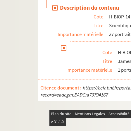
H-BIOP-14-6-35. Nicolaas Struyck
Description du contenu
H-BIOP-14-6-36. Succi
Cote
H-BIOP-14
H-BIOP-14-6-37. Capitaine Sylvestre
Titre
Scientifiq
Importance matérielle
37 portrait
H-BIOP-14-7. Scientifiques dont le nom 
Cote
H-BIO
Titre
James
Importance matérielle
1 port
Citer ce document :
https://ccfr.bnf.fr/por
record=eadcgm:EADC:a79794167
Plan du site
Mentions Légales
Accessibilit
v 31.1.0