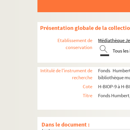
H-BIOP-12. Portraits d'artistes : arts, peintu
H-BIOP-13. Portraits de musiciens
H-BIOP-14. Portraits de scientifiques
Présentation globale de la collecti
H-BIOP-14-1. Scientifiques dont le nom 
Etablissement de
Médiathèque Jea
H-BIOP-14-2. Scientifiques dont le nom 
conservation
Tous les
H-BIOP-14-3. Scientifiques dont le nom 
H-BIOP-14-4. Scientifiques dont le nom c
Intitulé de l'instrument de
Fonds Humbert 
H-BIOP-14-5. Scientifiques dont le nom 
recherche
bibliothèque mun
H-BIOP-14-6. Scientifiques dont le nom com
Cote
H-BIOP-9 à H-B
H-BIOP-14-6-1. Edgar Quinet
Titre
Fonds Humbert, 
H-BIOP-14-6-2. Elisée Reclus
H-BIOP-14-6-3. Professeur Reulaux
H-BIOP-14-6-4. Docteur Ricord
Dans le document :
H-BIOP-14-6-5. Edward Riddle