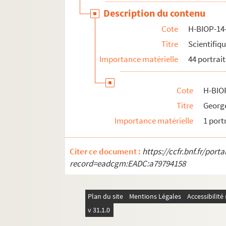
Description du contenu
Cote
H-BIOP-14
Titre
Scientifiq
Importance matérielle
44 portrait
Cote
H-BIO
Titre
Georg
Importance matérielle
1 port
Citer ce document :
https://ccfr.bnf.fr/por
record=eadcgm:EADC:a79794158
Plan du site
Mentions Légales
Accessibilit
v 31.1.0