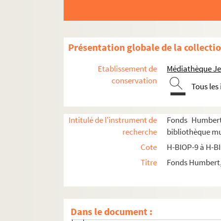
H-BIOP-14-5-9. Les frères Joseph et Eti
H-BIOP-14-5-10. Les frères Joseph et Et
H-BIOP-14-5-11. Moutin
Présentation globale de la collecti
H-BIOP-14-5-12. Moutin
H-BIOP-14-5-13. Munzinger
Etablissement de
Médiathèque Jea
H-BIOP-14-5-14. Docteur Gurneau de M
conservation
Tous les
H-BIOP-14-5-15. Docteur Gurneau de M
H-BIOP-14-5-16. J. M. Navoit
Intitulé de l'instrument de
Fonds Humbert 
H-BIOP-14-5-17. Nelson
recherche
bibliothèque mun
H-BIOP-14-5-18. Newton
Cote
H-BIOP-9 à H-B
H-BIOP-14-5-19. Newton
Titre
Fonds Humbert, 
H-BIOP-14-5-20. Nordenskiold
H-BIOP-14-5-21. Nordenskiold
H-BIOP-14-5-22. Norry
Dans le document :
H-BIOP-14-5-23. Abraham Ortelius