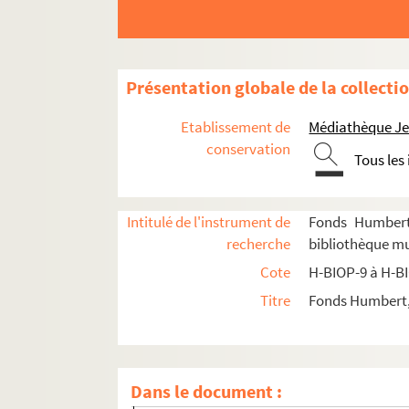
Présentation globale de la collecti
Etablissement de
Médiathèque Jea
conservation
Tous les
H-BIOP-9. Portraits de personnages du Clerg
H-BIOP-10. Portraits des personnages lettrés
H-BIOP-11. Portraits des personnages de théâ
Intitulé de l'instrument de
Fonds Humbert 
recherche
bibliothèque mun
H-BIOP-12. Portraits d'artistes : arts, peintu
Cote
H-BIOP-9 à H-B
H-BIOP-13. Portraits de musiciens
Titre
Fonds Humbert, 
H-BIOP-14. Portraits de scientifiques
H-BIOP-14-1. Scientifiques dont le nom 
H-BIOP-14-2. Scientifiques dont le nom 
Dans le document :
H-BIOP-14-3. Scientifiques dont le nom com