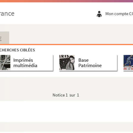
rance
Mon compte C
E
CHERCHES CIBLÉES
Imprimés
Base
multimédia
Patrimoine
Notice
1 sur 1