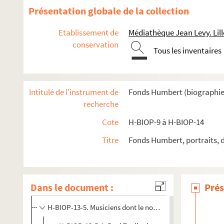
Présentation globale de la collection
Etablissement de
Médiathèque Jean Levy. Lill
conservation
Tous les inventaires
H-BIOP-9. Portraits de personnages du Clergé
H-BIOP-10. Portraits des personnages lettrés
Intitulé de l'instrument de
Fonds Humbert (biographies 
H-BIOP-11. Portraits des personnages de théâtre et du spo
recherche
H-BIOP-12. Portraits d'artistes : arts, peinture, sculpture,
Cote
H-BIOP-9 à H-BIOP-14
H-BIOP-13. Portraits de musiciens
Titre
Fonds Humbert, portraits, 
H-BIOP-13-1. Musiciens dont le nom commence par A, 
H-BIOP-13-2. Musiciens dont le nom commence par D, E
H-BIOP-13-3. Musiciens dont le nom commence par J, K
Dans le document :
Prés
H-BIOP-13-4. Musiciens dont le nom commence par O, P
H-BIOP-13-5. Musiciens dont le nom commence par T, V, W,