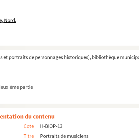
e, Nord.
et portraits de personnages historiques), bibliothèque municipale 
rt
 gravure
deuxième partie
B et C
, F, G et H
, L et M
entation du contenu
, Q, R et S
Cote
H-BIOP-13
 X, Y et Z
Titre
Portraits de musiciens