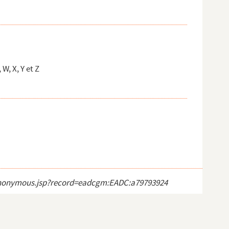
W, X, Y et Z
ct_anonymous.jsp?record=eadcgm:EADC:a79793924