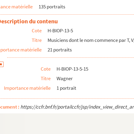
ance matérielle
135 portraits
Description du contenu
Cote
H-BIOP-13-5
Titre
Musiciens dont le nom commence par T, V, 
portance matérielle
21 portraits
Cote
H-BIOP-13-5-15
Titre
Wagner
Importance matérielle
1 portrait
ocument :
https://ccfr.bnf.fr/portailccfr/jsp/index_view_dire