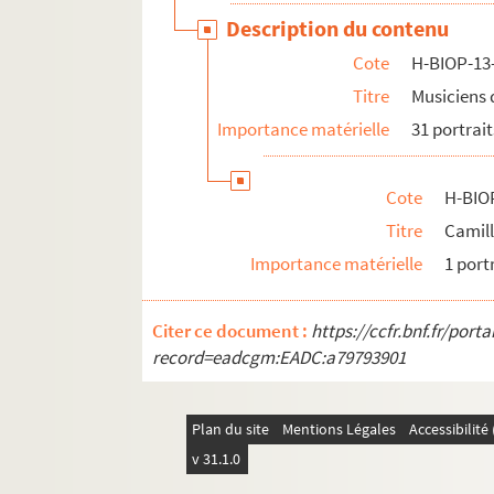
Description du contenu
Cote
H-BIOP-13
Titre
Musiciens 
Importance matérielle
31 portrait
Cote
H-BIO
Titre
Camill
Importance matérielle
1 port
Citer ce document :
https://ccfr.bnf.fr/por
record=eadcgm:EADC:a79793901
Plan du site
Mentions Légales
Accessibilit
v 31.1.0