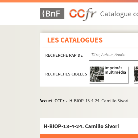
Catalogue co
LES CATALOGUES
RECHERCHE RAPIDE
Imprimés
multimédia
RECHERCHES CIBLÉES
H-BIOP-9. Portraits de personnages du Clerg
Accueil CCFr
H-BIOP-13-4-24. Camillo Sivori
>
H-BIOP-10. Portraits des personnages lettrés
H-BIOP-11. Portraits des personnages de théâ
H-BIOP-13-4-24. Camillo Sivori
H-BIOP-12. Portraits d'artistes : arts, peintu
H-BIOP-13. Portraits de musiciens