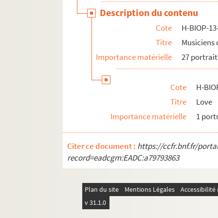
Description du contenu
Cote
H-BIOP-13
Titre
Musiciens 
Importance matérielle
27 portrait
Cote
H-BIO
Titre
Love
Importance matérielle
1 port
Citer ce document :
https://ccfr.bnf.fr/por
record=eadcgm:EADC:a79793863
Plan du site
Mentions Légales
Accessibilit
v 31.1.0