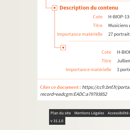
H-BIOP-14. Portraits de scientifiques
Description du contenu
Cote
H-BIOP-13
Titre
Musiciens 
Importance matérielle
27 portrait
Cote
H-BIO
Titre
Jullie
Importance matérielle
1 port
Citer ce document :
https://ccfr.bnf.fr/por
record=eadcgm:EADC:a79793852
Plan du site
Mentions Légales
Accessibilit
v 31.1.0