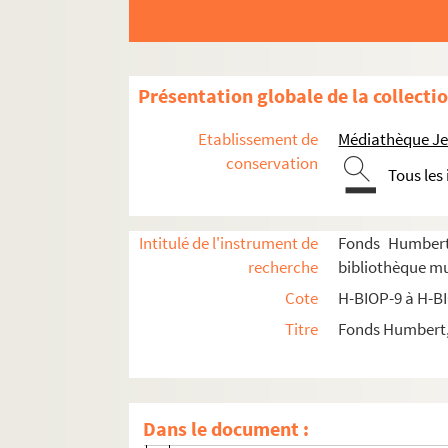
Présentation globale de la collecti
Etablissement de
Médiathèque Jea
conservation
Tous les
H-BIOP-9. Portraits de personnages du Clerg
H-BIOP-10. Portraits des personnages lettrés
H-BIOP-11. Portraits des personnages de théâ
Intitulé de l'instrument de
Fonds Humbert 
recherche
bibliothèque mun
H-BIOP-12. Portraits d'artistes : arts, peintu
Cote
H-BIOP-9 à H-B
H-BIOP-13. Portraits de musiciens
Titre
Fonds Humbert, 
H-BIOP-13-1. Musiciens dont le nom com
H-BIOP-13-2. Musiciens dont le nom comm
H-BIOP-13-3. Musiciens dont le nom commen
Dans le document :
H-BIOP-13-3-1. Victorin de Joncières