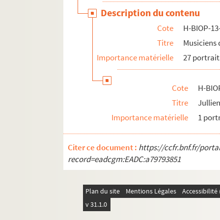
Description du contenu
H-BIOP-14. Portraits de scientifiques
Cote
H-BIOP-13
Titre
Musiciens 
Importance matérielle
27 portrait
Cote
H-BIO
Titre
Jullie
Importance matérielle
1 port
Citer ce document :
https://ccfr.bnf.fr/por
record=eadcgm:EADC:a79793851
Plan du site
Mentions Légales
Accessibilit
v 31.1.0