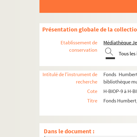
Présentation globale de la collecti
Etablissement de
Médiathèque Jea
conservation
Tous les
H-BIOP-9. Portraits de personnages du Clerg
H-BIOP-10. Portraits des personnages lettrés
Intitulé de l'instrument de
Fonds Humbert 
recherche
bibliothèque mun
H-BIOP-11. Portraits des personnages de théâ
Cote
H-BIOP-9 à H-B
H-BIOP-12. Portraits d'artistes : arts, peintu
Titre
Fonds Humbert, 
H-BIOP-13. Portraits de musiciens
H-BIOP-13-1. Musiciens dont le nom com
H-BIOP-13-2. Musiciens dont le nom comm
Dans le document :
H-BIOP-13-3. Musiciens dont le nom commen