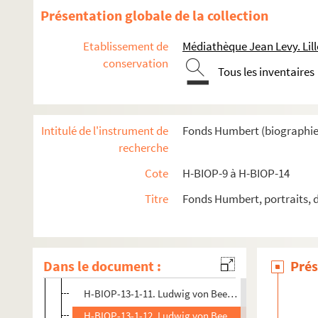
Présentation globale de la collection
H-BIOP-13. Portraits de musiciens
Etablissement de
Médiathèque Jean Levy. Lill
H-BIOP-13-1. Musiciens dont le nom commence par A, B e
conservation
Tous les inventaires
H-BIOP-13-1-1. Ambros
H-BIOP-13-1-2. Divers anonymes
H-BIOP-13-1-3. Divers anonymes
Intitulé de l'instrument de
Fonds Humbert (biographies 
H-BIOP-13-1-4. Divers anonymes
recherche
H-BIOP-13-1-5. David François Esprit Aubert
Cote
H-BIOP-9 à H-BIOP-14
H-BIOP-13-1-6. Bach
Titre
Fonds Humbert, portraits, 
H-BIOP-13-1-7. Hector Berliioz
H-BIOP-13-1-8. Hector Berliioz
H-BIOP-13-1-9. Hector Berliioz
Dans le document :
Prés
H-BIOP-13-1-10. Hector Berliioz
H-BIOP-13-1-11. Ludwig von Beethoven
H-BIOP-13-1-12. Ludwig von Beethoven