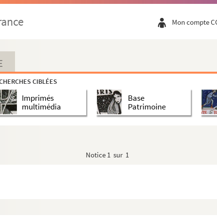
rance
Mon compte C
E
CHERCHES CIBLÉES
Imprimés
Base
multimédia
Patrimoine
Notice
1 sur 1
rt
 gravure