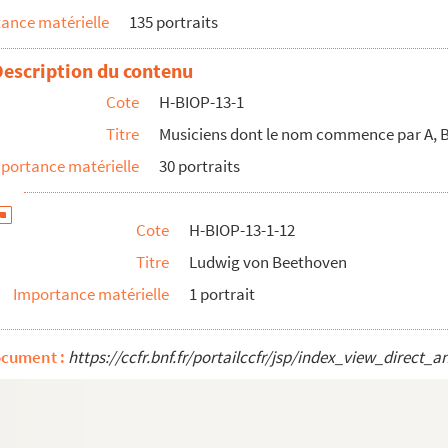
ance matérielle
135 portraits
Description du contenu
Cote
H-BIOP-13-1
Titre
Musiciens dont le nom commence par A, B
portance matérielle
30 portraits
Cote
H-BIOP-13-1-12
Titre
Ludwig von Beethoven
Importance matérielle
1 portrait
ocument :
https://ccfr.bnf.fr/portailccfr/jsp/index_view_dire