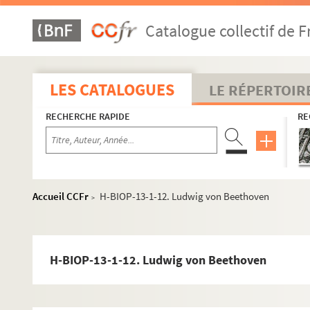
Catalogue collectif de F
LES CATALOGUES
LE RÉPERTOIR
RECHERCHE RAPIDE
RE
Accueil CCFr
H-BIOP-13-1-12. Ludwig von Beethoven
>
H-BIOP-9. Portraits de personnages du Clergé
H-BIOP-13-1-12. Ludwig von Beethoven
H-BIOP-10. Portraits des personnages lettrés
H-BIOP-11. Portraits des personnages de théâtre et du spo
H-BIOP-12. Portraits d'artistes : arts, peinture, sculpture,