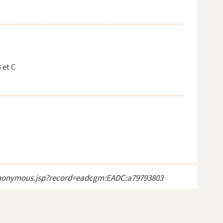
 et C
ct_anonymous.jsp?record=eadcgm:EADC:a79793803