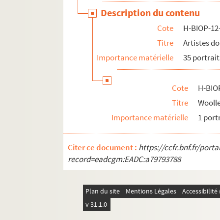
Description du contenu
Cote
H-BIOP-12
Titre
Artistes d
Importance matérielle
35 portrait
Cote
H-BIO
Titre
Woolle
Importance matérielle
1 port
Citer ce document :
https://ccfr.bnf.fr/por
record=eadcgm:EADC:a79793788
Plan du site
Mentions Légales
Accessibilit
v 31.1.0