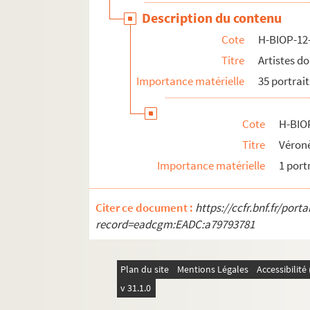
Description du contenu
Cote
H-BIOP-12
Titre
Artistes d
Importance matérielle
35 portrait
Cote
H-BIO
Titre
Véron
Importance matérielle
1 port
Citer ce document :
https://ccfr.bnf.fr/por
record=eadcgm:EADC:a79793781
Plan du site
Mentions Légales
Accessibilit
v 31.1.0