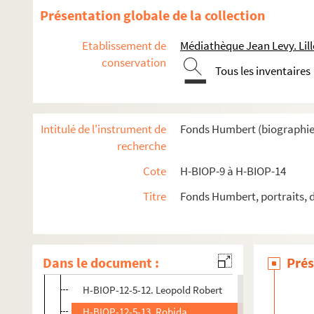
H-BIOP-12-4. Artistes dont le nom commence par M, N,
Présentation globale de la collection
H-BIOP-12-5. Artistes dont le nom commence par R et S
Etablissement de
Médiathèque Jean Levy. Lill
H-BIOP-12-5-1. Raphël
conservation
Tous les inventaires
H-BIOP-12-5-2. Raphël
H-BIOP-12-5-3. Raphël
H-BIOP-12-5-4. Raphël
Intitulé de l'instrument de
Fonds Humbert (biographies 
H-BIOP-12-5-5. Raphël
recherche
H-BIOP-12-5-6. Rembrandt
Cote
H-BIOP-9 à H-BIOP-14
H-BIOP-12-5-7. Rembrandt
Titre
Fonds Humbert, portraits, 
H-BIOP-12-5-8. Rembrandt
H-BIOP-12-5-9. Rembrandt
H-BIOP-12-5-10. Reynolds
Dans le document :
Prés
H-BIOP-12-5-11. Ribera
H-BIOP-12-5-12. Leopold Robert
H-BIOP-12-5-13. Robida