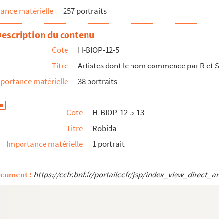
ance matérielle
257 portraits
Description du contenu
Cote
H-BIOP-12-5
Titre
Artistes dont le nom commence par R et S
portance matérielle
38 portraits
Cote
H-BIOP-12-5-13
Titre
Robida
Importance matérielle
1 portrait
ocument :
https://ccfr.bnf.fr/portailccfr/jsp/index_view_dire