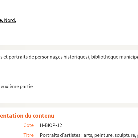
 O et P
e, Nord.
et portraits de personnages historiques), bibliothèque municipale 
deuxième partie
entation du contenu
Cote
H-BIOP-12
Titre
Portraits d'artistes : arts, peinture, sculpture,