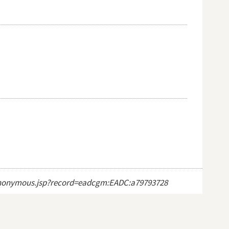
ct_anonymous.jsp?record=eadcgm:EADC:a79793728