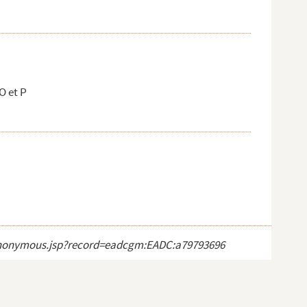
O et P
ct_anonymous.jsp?record=eadcgm:EADC:a79793696