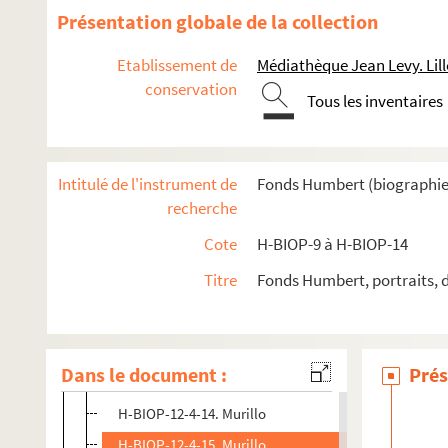
H-BIOP-12-4-1. Masaccio
Présentation globale de la collection
H-BIOP-12-4-2. Quentin Matsys
Etablissement de
Médiathèque Jean Levy. Lill
H-BIOP-12-4-3. Meissonier
conservation
Tous les inventaires
H-BIOP-12-4-4. Meissonier
H-BIOP-12-4-5. Meissonier
H-BIOP-12-4-6. Meissonier
Intitulé de l'instrument de
Fonds Humbert (biographies 
H-BIOP-12-4-7. Memlinck
recherche
H-BIOP-12-4-8. Luc-Olivier Merson
Cote
H-BIOP-9 à H-BIOP-14
H-BIOP-12-4-9. Michel-Ange
Titre
Fonds Humbert, portraits, 
H-BIOP-12-4-10. Michel-Ange
H-BIOP-12-4-11. Michel-Ange
H-BIOP-12-4-12. Michel-Ange
Dans le document :
Prés
H-BIOP-12-4-13. Michel-Ange
H-BIOP-12-4-14. Murillo
H-BIOP-12-4-15. Murillo