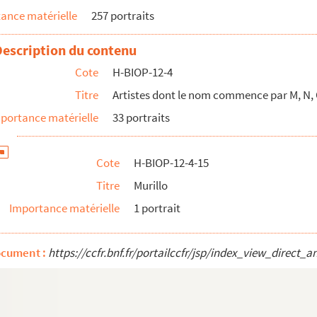
ance matérielle
257 portraits
Description du contenu
Cote
H-BIOP-12-4
Titre
Artistes dont le nom commence par M, N, 
portance matérielle
33 portraits
Cote
H-BIOP-12-4-15
Titre
Murillo
Importance matérielle
1 portrait
ocument :
https://ccfr.bnf.fr/portailccfr/jsp/index_view_dire