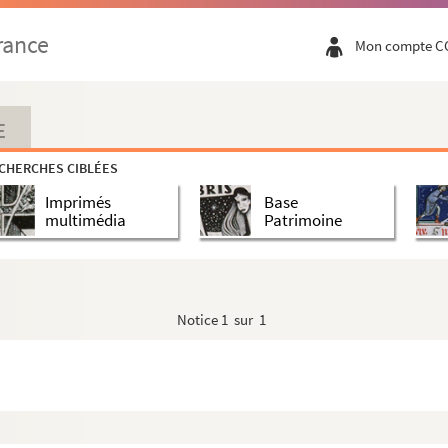
rance
Mon compte C
E
CHERCHES CIBLÉES
Imprimés
Base
multimédia
Patrimoine
rt
avure
Notice
1 sur 1
B
D
H, I, J, K et L
et P