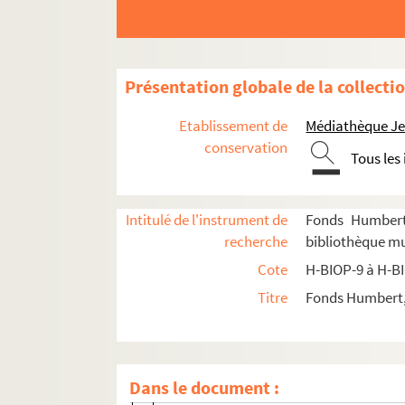
Présentation globale de la collecti
H-BIOP-9. Portraits de personnages du Clerg
Etablissement de
Médiathèque Jea
H-BIOP-10. Portraits des personnages lettrés
conservation
Tous les
H-BIOP-11. Portraits des personnages de théâ
H-BIOP-12. Portraits d'artistes : arts, peinture,
Intitulé de l'instrument de
Fonds Humbert 
H-BIOP-12-1. Artistes dont le nom comme
recherche
bibliothèque mun
H-BIOP-12-2. Artistes dont le nom comme
Cote
H-BIOP-9 à H-B
H-BIOP-12-3. Artistes dont le nom commence
Titre
Fonds Humbert, 
H-BIOP-12-4. Artistes dont le nom commence
H-BIOP-12-4-1. Masaccio
H-BIOP-12-4-2. Quentin Matsys
Dans le document :
H-BIOP-12-4-3. Meissonier