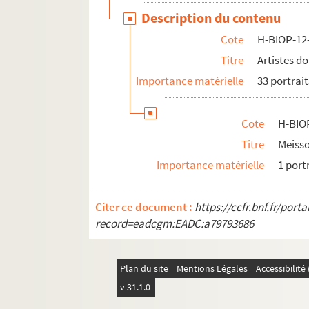
H-BIOP-12-4-33. Puvis de Chavannes
Description du contenu
Cote
H-BIOP-12
H-BIOP-12-5. Artistes dont le nom comme
Titre
Artistes d
H-BIOP-12-6. Artistes dont le nom commen
Importance matérielle
33 portrait
H-BIOP-13. Portraits de musiciens
H-BIOP-14. Portraits de scientifiques
Cote
H-BIO
Titre
Meisso
Importance matérielle
1 port
Citer ce document :
https://ccfr.bnf.fr/por
record=eadcgm:EADC:a79793686
Plan du site
Mentions Légales
Accessibilit
v 31.1.0