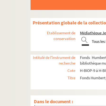
Présentation globale de la collecti
Etablissement de
Médiathèque Jea
conservation
Tous les
Intitulé de l'instrument de
Fonds Humbert 
recherche
bibliothèque mun
H-BIOP-9. Portraits de personnages du Clerg
Cote
H-BIOP-9 à H-B
H-BIOP-10. Portraits des personnages lettrés
Titre
Fonds Humbert, 
H-BIOP-11. Portraits des personnages de théâ
H-BIOP-12. Portraits d'artistes : arts, peinture,
H-BIOP-12-1. Artistes dont le nom comme
Dans le document :
H-BIOP-12-2. Artistes dont le nom comme