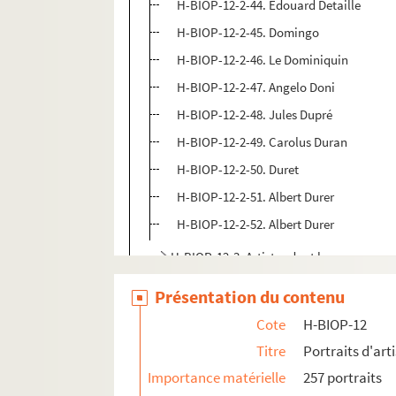
H-BIOP-12-2-44. Edouard Detaille
H-BIOP-12-2-45. Domingo
H-BIOP-12-2-46. Le Dominiquin
H-BIOP-12-2-47. Angelo Doni
H-BIOP-12-2-48. Jules Dupré
H-BIOP-12-2-49. Carolus Duran
H-BIOP-12-2-50. Duret
H-BIOP-12-2-51. Albert Durer
H-BIOP-12-2-52. Albert Durer
H-BIOP-12-3. Artistes dont le nom commence
H-BIOP-12-4. Artistes dont le nom comme
Présentation du contenu
H-BIOP-12-5. Artistes dont le nom comme
Cote
H-BIOP-12
H-BIOP-12-6. Artistes dont le nom commen
Titre
Portraits d'arti
H-BIOP-13. Portraits de musiciens
Importance matérielle
257 portraits