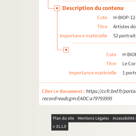
H-BIOP-14. Portraits de scientifiques
Description du contenu
Cote
H-BIOP-12
Titre
Artistes d
Importance matérielle
52 portrait
Cote
H-BIO
Titre
Le Co
Importance matérielle
1 port
Citer ce document :
https://ccfr.bnf.fr/por
record=eadcgm:EADC:a79793595
Plan du site
Mentions Légales
Accessibilit
v 31.1.0